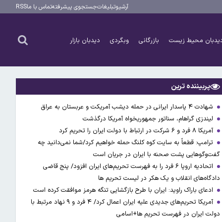
آرشیو
تبلیغات
جستجوی پیشرفته
تماس با ما
RSS
یدبان محیط زیست
بازرگانی
وبگردی
دیدبان بازار
پربیننده ترین
شهادت ۴ پاسدار ایرانی در حمله دیشب آمریکت و عربستان به عراق
لیندزی گراهام، سناتور جمهوریخواه آمریکا درگذشت
آمریکا ۸ فرد و ۶ شرکت در ارتباط با دولت ایران را تحریم کرد
ترامپ: قطعاً به سایت کوه کلنگ حمله خواهیم کرد/شما نمی‌دانید چه
گفت‌وگوهایی پشت صحنه با ایران در جریان است
اتحادیه اروپا ۶ فرد را به فهرست تحریم‌های ایران افزود/ پنج قاضی
دادگاه‌های انقلاب و یک هکر در لیست تحریم ها
ادعای باراک راوید: ایران با طرح بازگشایی تنگه هرمز موافقت کرده است
آمریکا تحریم‌های جدیدی علیه ایران اعمال کرد/ ۴ فرد و ۹ نهاد مرتبط با
دولت ایران در فهرست تحریم ها+اسامی