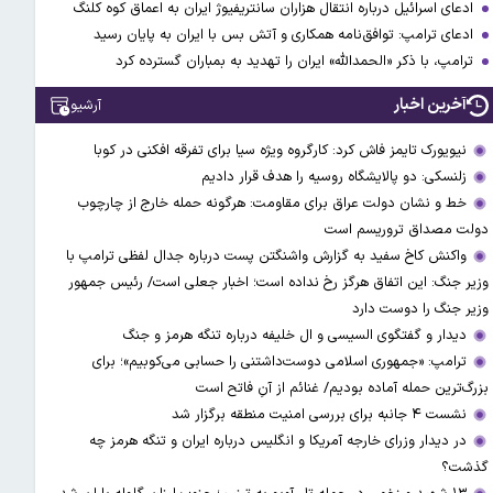
ادعای اسرائیل درباره انتقال هزاران سانتریفیوژ ایران به اعماق کوه کلنگ
ادعای ترامپ: توافق‌نامه همکاری و آتش بس با ایران به پایان رسید
ترامپ، با ذکر «الحمدالله» ایران را تهدید به بمباران گسترده کرد
آخرین اخبار
آرشیو
نیویورک تایمز فاش کرد: کارگروه ویژه سیا برای تفرقه افکنی در کوبا
زلنسکی: دو پالایشگاه روسیه را هدف قرار دادیم
خط و نشان دولت عراق برای مقاومت: هرگونه حمله خارج از چارچوب
دولت مصداق تروریسم است
واکنش کاخ سفید به گزارش واشنگتن پست درباره جدال لفظی ترامپ با
وزیر جنگ: این اتفاق هرگز رخ نداده است؛ اخبار جعلی است/ رئیس جمهور
وزیر جنگ را دوست دارد
دیدار و گفتگوی السیسی و ال خلیفه درباره تنگه هرمز و جنگ
ترامپ: «جمهوری اسلامی دوست‌داشتنی را حسابی می‌کوبیم»؛ برای
بزرگ‌ترین حمله آماده بودیم/ غنائم از آنِ فاتح است
نشست ۴ جانبه برای بررسی امنیت منطقه برگزار شد
در دیدار وزرای خارجه آمریکا و انگلیس درباره ایران و تنگه هرمز چه
گذشت؟