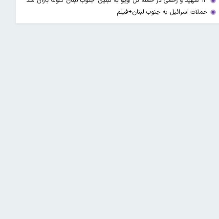
۱۳ شهید و زخمی در حمله تل آویو به تبنین؛ جنوب لبنان گلوله باران شد
حملات اسرائیل به جنوب لبنان+فیلم