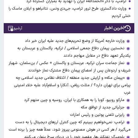
ترامپ، با ذکر «الحمدالله» ایران را تهدید به بمباران گسترده کرد
وزارت دادگستری: طرح ترور ترامپ، جی‌دی ونس، نتانیاهو و ایلان ماسک را
خنثی کردیم
آخرین اخبار
آرشیو
وزارت خارجه آمریکا از وضع تحریم‌های جدید علیه ایران خبر داد
نخستین پیمان دفاع جمعی اسلامی / ترکیه، پاکستان و عربستان به
یکدیگر تعهد دفاع در مقابل مهاجم دادند
نماز جماعت سران ترکیه، عربستان و پاکستان + عکس / بن‌سلمان، شهباز
شریف و اردوغان پس از امضای پیمان دفاع مشترک نماز خواندند
«پیمان مکه» و آرایش جدید منطقه / ائتلاف نظامی جدید اسلامی چه
پیامی برای تهران دارد؟ / مثلث ریاض، آنکارا و اسلام‌آباد علیه خلاء امنیتی
غرب
مارکو روبیو، کوبا را به همکاری با ایران، روسیه و چین متهم کرد
جزئیاتی جدید از توافق مکه
رایزنی تلفنی پوتین و رئیس امارات
ترامپ: نمی‌خواهیم ببینیم که چین کنترل ارز‌های دیجیتال را به دست
می‌گیرد / هر کسی در هوش مصنوعی پیروز شود، عملاً همه چیز را برده است
بلومبرگ: نفتکش‌ها، مقصد خود را در دریای سرخ پنهان می‌کنند