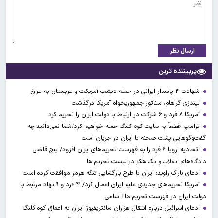
ارسال نظر
پربیننده ترین
شهادت ۴ پاسدار ایرانی در حمله دیشب آمریکت و عربستان به عراق
لیندزی گراهام، سناتور جمهوریخواه آمریکا درگذشت
آمریکا ۸ فرد و ۶ شرکت در ارتباط با دولت ایران را تحریم کرد
ترامپ: قطعاً به سایت کوه کلنگ حمله خواهیم کرد/شما نمی‌دانید چه
گفت‌وگوهایی پشت صحنه با ایران در جریان است
اتحادیه اروپا ۶ فرد را به فهرست تحریم‌های ایران افزود/ پنج قاضی
دادگاه‌های انقلاب و یک هکر در لیست تحریم ها
ادعای باراک راوید: ایران با طرح بازگشایی تنگه هرمز موافقت کرده است
آمریکا تحریم‌های جدیدی علیه ایران اعمال کرد/ ۴ فرد و ۹ نهاد مرتبط با
دولت ایران در فهرست تحریم ها+اسامی
ادعای اسرائیل درباره انتقال هزاران سانتریفیوژ ایران به اعماق کوه کلنگ