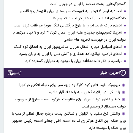
گفت‌وگوهایی پشت صحنه با ایران در جریان است
اتحادیه اروپا ۶ فرد را به فهرست تحریم‌های ایران افزود/ پنج قاضی
دادگاه‌های انقلاب و یک هکر در لیست تحریم ها
ادعای باراک راوید: ایران با طرح بازگشایی تنگه هرمز موافقت کرده است
آمریکا تحریم‌های جدیدی علیه ایران اعمال کرد/ ۴ فرد و ۹ نهاد مرتبط با
دولت ایران در فهرست تحریم ها+اسامی
ادعای اسرائیل درباره انتقال هزاران سانتریفیوژ ایران به اعماق کوه کلنگ
ادعای ترامپ: توافق‌نامه همکاری و آتش بس با ایران به پایان رسید
ترامپ، با ذکر «الحمدالله» ایران را تهدید به بمباران گسترده کرد
آخرین اخبار
آرشیو
نیویورک تایمز فاش کرد: کارگروه ویژه سیا برای تفرقه افکنی در کوبا
زلنسکی: دو پالایشگاه روسیه را هدف قرار دادیم
خط و نشان دولت عراق برای مقاومت: هرگونه حمله خارج از چارچوب
دولت مصداق تروریسم است
واکنش کاخ سفید به گزارش واشنگتن پست درباره جدال لفظی ترامپ با
وزیر جنگ: این اتفاق هرگز رخ نداده است؛ اخبار جعلی است/ رئیس جمهور
وزیر جنگ را دوست دارد