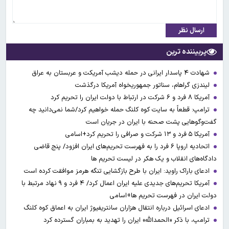
ارسال نظر
پربیننده ترین
شهادت ۴ پاسدار ایرانی در حمله دیشب آمریکت و عربستان به عراق
لیندزی گراهام، سناتور جمهوریخواه آمریکا درگذشت
آمریکا ۸ فرد و ۶ شرکت در ارتباط با دولت ایران را تحریم کرد
ترامپ: قطعاً به سایت کوه کلنگ حمله خواهیم کرد/شما نمی‌دانید چه
گفت‌وگوهایی پشت صحنه با ایران در جریان است
آمریکا ۵ فرد و ۱۳ شرکت و صرافی را تحریم کرد+اسامی
اتحادیه اروپا ۶ فرد را به فهرست تحریم‌های ایران افزود/ پنج قاضی
دادگاه‌های انقلاب و یک هکر در لیست تحریم ها
ادعای باراک راوید: ایران با طرح بازگشایی تنگه هرمز موافقت کرده است
آمریکا تحریم‌های جدیدی علیه ایران اعمال کرد/ ۴ فرد و ۹ نهاد مرتبط با
دولت ایران در فهرست تحریم ها+اسامی
ادعای اسرائیل درباره انتقال هزاران سانتریفیوژ ایران به اعماق کوه کلنگ
ترامپ، با ذکر «الحمدالله» ایران را تهدید به بمباران گسترده کرد