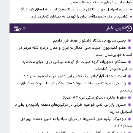
دولت ایران در فهرست تحریم ها+اسامی
ادعای اسرائیل درباره انتقال هزاران سانتریفیوژ ایران به اعماق کوه کلنگ
ترامپ، با ذکر «الحمدالله» ایران را تهدید به بمباران گسترده کرد
آخرین اخبار
آرشیو
یحیی سریع: پالایشگاه آرامکو را هدف قرار دادیم
عضو کمیسیون امنیت ملی: مذاکرات ایران و عمان درباره تنگه هرمز در
آستانه نهایی‌شدن است
سنتکام: تجهیزات گروه ضربت ناو آبراهام لینکلن برای اجرای محاصره
دریایی همچنان آماده‌اند
امارت از هدف قرارگرفتن یک کشتی این کشور در تنگه هرمز خبر داد
زلنسکی درباره تامین ماهانه موشک‌های رهگیر توسط آمریکا به توافق
رسیدیم
سقوط بالگرد «سیکورسکی اس-۶۴» آمریکا
مسرور بارزانی: نمی خواهیم طرفی در درگیری‌های منطقه باشیم/روابطی با
اسرائیل نداریم
بلومبرگ: ترکیه عبور کشتی‌ها در دریای سیاه را به دلیل حملات پهپادی
محدود کرد