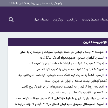
آرشیو
تبلیغات
جستجوی پیشرفته
تماس با ما
RSS
یدبان محیط زیست
بازرگانی
وبگردی
دیدبان بازار
پربیننده ترین
شهادت ۴ پاسدار ایرانی در حمله دیشب آمریکت و عربستان به عراق
لیندزی گراهام، سناتور جمهوریخواه آمریکا درگذشت
آمریکا ۸ فرد و ۶ شرکت در ارتباط با دولت ایران را تحریم کرد
آمریکا ۵ فرد و ۱۳ شرکت و صرافی را تحریم کرد+اسامی
ترامپ: قطعاً به سایت کوه کلنگ حمله خواهیم کرد/شما نمی‌دانید چه
گفت‌وگوهایی پشت صحنه با ایران در جریان است
اتحادیه اروپا ۶ فرد را به فهرست تحریم‌های ایران افزود/ پنج قاضی
دادگاه‌های انقلاب و یک هکر در لیست تحریم ها
ادعای باراک راوید: ایران با طرح بازگشایی تنگه هرمز موافقت کرده است
آمریکا تحریم‌های جدیدی علیه ایران اعمال کرد/ ۴ فرد و ۹ نهاد مرتبط با