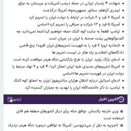
شهادت ۴ پاسدار ایرانی در حمله دیشب آمریکت و عربستان به عراق
لیندزی گراهام، سناتور جمهوریخواه آمریکا درگذشت
آمریکا ۸ فرد و ۶ شرکت در ارتباط با دولت ایران را تحریم کرد
آمریکا ۵ فرد و ۱۳ شرکت و صرافی را تحریم کرد+اسامی
ترامپ: قطعاً به سایت کوه کلنگ حمله خواهیم کرد/شما نمی‌دانید چه
گفت‌وگوهایی پشت صحنه با ایران در جریان است
اتحادیه اروپا ۶ فرد را به فهرست تحریم‌های ایران افزود/ پنج قاضی
دادگاه‌های انقلاب و یک هکر در لیست تحریم ها
ادعای باراک راوید: ایران با طرح بازگشایی تنگه هرمز موافقت کرده است
آمریکا تحریم‌های جدیدی علیه ایران اعمال کرد/ ۴ فرد و ۹ نهاد مرتبط با
دولت ایران در فهرست تحریم ها+اسامی
ادعای اسرائیل درباره انتقال هزاران سانتریفیوژ ایران به اعماق کوه کلنگ
ترامپ، با ذکر «الحمدالله» ایران را تهدید به بمباران گسترده کرد
آخرین اخبار
آرشیو
وزیر خارجه پاکستان: توافق مکه برای دیگر کشورهای منطقه هم قابل
استفاده است
الجزیره به نقل از جی‌دی‌ونس: آمریکا به توافقی درمورد تنگه هرمز نزدیک