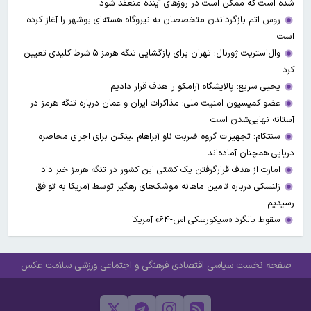
شده است که ممکن است در روزهای آینده منعقد شود
روس اتم بازگرداندن متخصصان به نیروگاه هسته‌ای بوشهر را آغاز کرده
است
وال‌استریت ژورنال: تهران برای بازگشایی تنگه هرمز ۵ شرط کلیدی تعیین
کرد
یحیی سریع: پالایشگاه آرامکو را هدف قرار دادیم
عضو کمیسیون امنیت ملی: مذاکرات ایران و عمان درباره تنگه هرمز در
آستانه نهایی‌شدن است
سنتکام: تجهیزات گروه ضربت ناو آبراهام لینکلن برای اجرای محاصره
دریایی همچنان آماده‌اند
امارت از هدف قرارگرفتن یک کشتی این کشور در تنگه هرمز خبر داد
زلنسکی درباره تامین ماهانه موشک‌های رهگیر توسط آمریکا به توافق
رسیدیم
سقوط بالگرد «سیکورسکی اس-۶۴» آمریکا
صفحه نخست
سیاسی
اقتصادی
فرهنگی و اجتماعی
ورزشی
سلامت
عکس