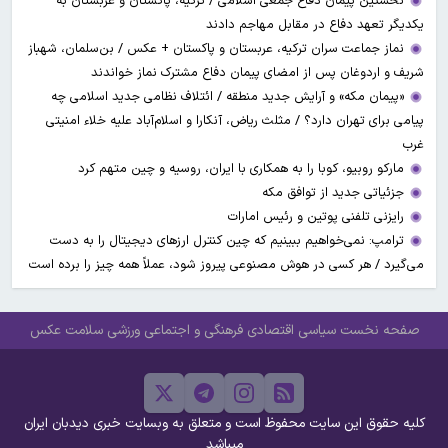
نخستین پیمان دفاع جمعی اسلامی / ترکیه، پاکستان و عربستان به
یکدیگر تعهد دفاع در مقابل مهاجم دادند
نماز جماعت سران ترکیه، عربستان و پاکستان + عکس / بن‌سلمان، شهباز
شریف و اردوغان پس از امضای پیمان دفاع مشترک نماز خواندند
«پیمان مکه» و آرایش جدید منطقه / ائتلاف نظامی جدید اسلامی چه
پیامی برای تهران دارد؟ / مثلث ریاض، آنکارا و اسلام‌آباد علیه خلاء امنیتی
غرب
مارکو روبیو، کوبا را به همکاری با ایران، روسیه و چین متهم کرد
جزئیاتی جدید از توافق مکه
رایزنی تلفنی پوتین و رئیس امارات
ترامپ: نمی‌خواهیم ببینیم که چین کنترل ارز‌های دیجیتال را به دست
می‌گیرد / هر کسی در هوش مصنوعی پیروز شود، عملاً همه چیز را برده است
صفحه نخست
سیاسی
اقتصادی
فرهنگی و اجتماعی
ورزشی
سلامت
عکس
کلیه حقوق این سایت محفوظ است و متعلق به وبسایت خبری دیدبان ایران
میباشد