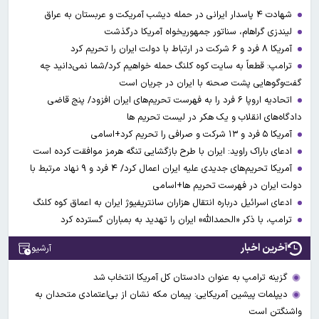
شهادت ۴ پاسدار ایرانی در حمله دیشب آمریکت و عربستان به عراق
لیندزی گراهام، سناتور جمهوریخواه آمریکا درگذشت
آمریکا ۸ فرد و ۶ شرکت در ارتباط با دولت ایران را تحریم کرد
ترامپ: قطعاً به سایت کوه کلنگ حمله خواهیم کرد/شما نمی‌دانید چه
گفت‌وگوهایی پشت صحنه با ایران در جریان است
اتحادیه اروپا ۶ فرد را به فهرست تحریم‌های ایران افزود/ پنج قاضی
دادگاه‌های انقلاب و یک هکر در لیست تحریم ها
آمریکا ۵ فرد و ۱۳ شرکت و صرافی را تحریم کرد+اسامی
ادعای باراک راوید: ایران با طرح بازگشایی تنگه هرمز موافقت کرده است
آمریکا تحریم‌های جدیدی علیه ایران اعمال کرد/ ۴ فرد و ۹ نهاد مرتبط با
دولت ایران در فهرست تحریم ها+اسامی
ادعای اسرائیل درباره انتقال هزاران سانتریفیوژ ایران به اعماق کوه کلنگ
ترامپ، با ذکر «الحمدالله» ایران را تهدید به بمباران گسترده کرد
آخرین اخبار
آرشیو
گزینه ترامپ به عنوان دادستان کل آمریکا انتخاب شد
دیپلمات پیشین آمریکایی: پیمان مکه نشان از بی‌اعتمادی متحدان به
واشنگتن است