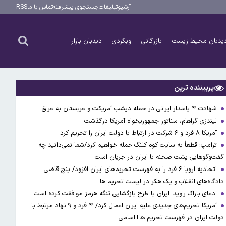
آرشیو
تبلیغات
جستجوی پیشرفته
تماس با ما
RSS
یدبان محیط زیست
بازرگانی
وبگردی
دیدبان بازار
پربیننده ترین
شهادت ۴ پاسدار ایرانی در حمله دیشب آمریکت و عربستان به عراق
لیندزی گراهام، سناتور جمهوریخواه آمریکا درگذشت
آمریکا ۸ فرد و ۶ شرکت در ارتباط با دولت ایران را تحریم کرد
ترامپ: قطعاً به سایت کوه کلنگ حمله خواهیم کرد/شما نمی‌دانید چه
گفت‌وگوهایی پشت صحنه با ایران در جریان است
اتحادیه اروپا ۶ فرد را به فهرست تحریم‌های ایران افزود/ پنج قاضی
دادگاه‌های انقلاب و یک هکر در لیست تحریم ها
ادعای باراک راوید: ایران با طرح بازگشایی تنگه هرمز موافقت کرده است
آمریکا تحریم‌های جدیدی علیه ایران اعمال کرد/ ۴ فرد و ۹ نهاد مرتبط با
دولت ایران در فهرست تحریم ها+اسامی