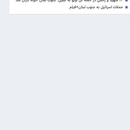
۱۳ شهید و زخمی در حمله تل آویو به تبنین؛ جنوب لبنان گلوله باران شد
حملات اسرائیل به جنوب لبنان+فیلم