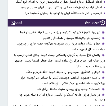
ادعای اسرائیل درباره انتقال هزاران سانتریفیوژ ایران به اعماق کوه کلنگ
ادعای ترامپ: توافق‌نامه همکاری و آتش بس با ایران به پایان رسید
ترامپ، با ذکر «الحمدالله» ایران را تهدید به بمباران گسترده کرد
آخرین اخبار
آرشیو
نیویورک تایمز فاش کرد: کارگروه ویژه سیا برای تفرقه افکنی در کوبا
زلنسکی: دو پالایشگاه روسیه را هدف قرار دادیم
خط و نشان دولت عراق برای مقاومت: هرگونه حمله خارج از چارچوب
دولت مصداق تروریسم است
واکنش کاخ سفید به گزارش واشنگتن پست درباره جدال لفظی ترامپ با
وزیر جنگ: این اتفاق هرگز رخ نداده است؛ اخبار جعلی است/ رئیس جمهور
وزیر جنگ را دوست دارد
دیدار و گفتگوی السیسی و ال خلیفه درباره تنگه هرمز و جنگ
ترامپ: «جمهوری اسلامی دوست‌داشتنی را حسابی می‌کوبیم»؛ برای
بزرگ‌ترین حمله آماده بودیم/ غنائم از آنِ فاتح است
نشست ۴ جانبه برای بررسی امنیت منطقه برگزار شد
در دیدار وزرای خارجه آمریکا و انگلیس درباره ایران و تنگه هرمز چه
گذشت؟