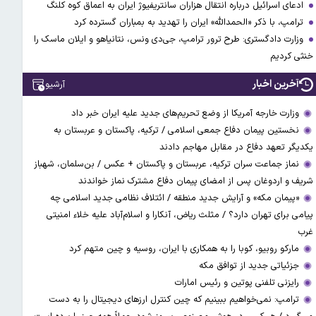
ادعای اسرائیل درباره انتقال هزاران سانتریفیوژ ایران به اعماق کوه کلنگ
ترامپ، با ذکر «الحمدالله» ایران را تهدید به بمباران گسترده کرد
وزارت دادگستری: طرح ترور ترامپ، جی‌دی ونس، نتانیاهو و ایلان ماسک را
خنثی کردیم
آخرین اخبار
آرشیو
وزارت خارجه آمریکا از وضع تحریم‌های جدید علیه ایران خبر داد
نخستین پیمان دفاع جمعی اسلامی / ترکیه، پاکستان و عربستان به
یکدیگر تعهد دفاع در مقابل مهاجم دادند
نماز جماعت سران ترکیه، عربستان و پاکستان + عکس / بن‌سلمان، شهباز
شریف و اردوغان پس از امضای پیمان دفاع مشترک نماز خواندند
«پیمان مکه» و آرایش جدید منطقه / ائتلاف نظامی جدید اسلامی چه
پیامی برای تهران دارد؟ / مثلث ریاض، آنکارا و اسلام‌آباد علیه خلاء امنیتی
غرب
مارکو روبیو، کوبا را به همکاری با ایران، روسیه و چین متهم کرد
جزئیاتی جدید از توافق مکه
رایزنی تلفنی پوتین و رئیس امارات
ترامپ: نمی‌خواهیم ببینیم که چین کنترل ارز‌های دیجیتال را به دست