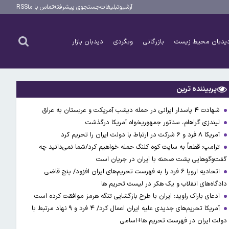
آرشیو
تبلیغات
جستجوی پیشرفته
تماس با ما
RSS
یدبان محیط زیست
بازرگانی
وبگردی
دیدبان بازار
پربیننده ترین
شهادت ۴ پاسدار ایرانی در حمله دیشب آمریکت و عربستان به عراق
لیندزی گراهام، سناتور جمهوریخواه آمریکا درگذشت
آمریکا ۸ فرد و ۶ شرکت در ارتباط با دولت ایران را تحریم کرد
ترامپ: قطعاً به سایت کوه کلنگ حمله خواهیم کرد/شما نمی‌دانید چه
گفت‌وگوهایی پشت صحنه با ایران در جریان است
اتحادیه اروپا ۶ فرد را به فهرست تحریم‌های ایران افزود/ پنج قاضی
دادگاه‌های انقلاب و یک هکر در لیست تحریم ها
ادعای باراک راوید: ایران با طرح بازگشایی تنگه هرمز موافقت کرده است
آمریکا تحریم‌های جدیدی علیه ایران اعمال کرد/ ۴ فرد و ۹ نهاد مرتبط با
دولت ایران در فهرست تحریم ها+اسامی