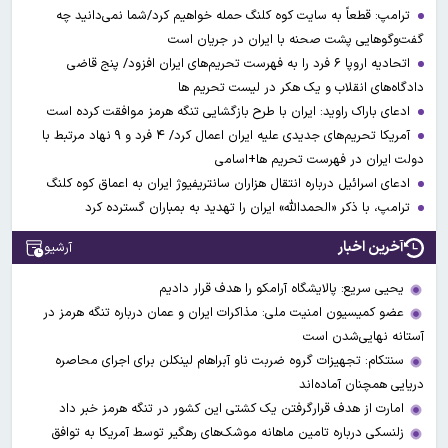
ترامپ: قطعاً به سایت کوه کلنگ حمله خواهیم کرد/شما نمی‌دانید چه
گفت‌وگوهایی پشت صحنه با ایران در جریان است
اتحادیه اروپا ۶ فرد را به فهرست تحریم‌های ایران افزود/ پنج قاضی
دادگاه‌های انقلاب و یک هکر در لیست تحریم ها
ادعای باراک راوید: ایران با طرح بازگشایی تنگه هرمز موافقت کرده است
آمریکا تحریم‌های جدیدی علیه ایران اعمال کرد/ ۴ فرد و ۹ نهاد مرتبط با
دولت ایران در فهرست تحریم ها+اسامی
ادعای اسرائیل درباره انتقال هزاران سانتریفیوژ ایران به اعماق کوه کلنگ
ترامپ، با ذکر «الحمدالله» ایران را تهدید به بمباران گسترده کرد
آخرین اخبار
آرشیو
یحیی سریع: پالایشگاه آرامکو را هدف قرار دادیم
عضو کمیسیون امنیت ملی: مذاکرات ایران و عمان درباره تنگه هرمز در
آستانه نهایی‌شدن است
سنتکام: تجهیزات گروه ضربت ناو آبراهام لینکلن برای اجرای محاصره
دریایی همچنان آماده‌اند
امارت از هدف قرارگرفتن یک کشتی این کشور در تنگه هرمز خبر داد
زلنسکی درباره تامین ماهانه موشک‌های رهگیر توسط آمریکا به توافق