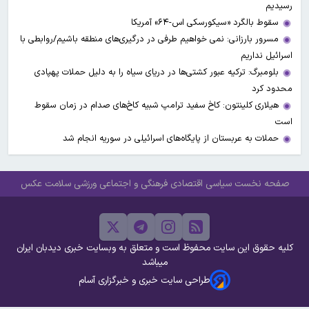
رسیدیم
سقوط بالگرد «سیکورسکی اس-۶۴» آمریکا
مسرور بارزانی: نمی خواهیم طرفی در درگیری‌های منطقه باشیم/روابطی با
اسرائیل نداریم
بلومبرگ: ترکیه عبور کشتی‌ها در دریای سیاه را به دلیل حملات پهپادی
محدود کرد
هیلاری کلینتون: کاخ سفید ترامپ شبیه کاخ‌های صدام در زمان سقوط
است
حملات به عربستان از پایگاه‌های اسرائیلی در سوریه انجام شد
صفحه نخست
سیاسی
اقتصادی
فرهنگی و اجتماعی
ورزشی
سلامت
عکس
کلیه حقوق این سایت محفوظ است و متعلق به وبسایت خبری دیدبان ایران
میباشد
طراحی سایت خبری و خبرگزاری آسام