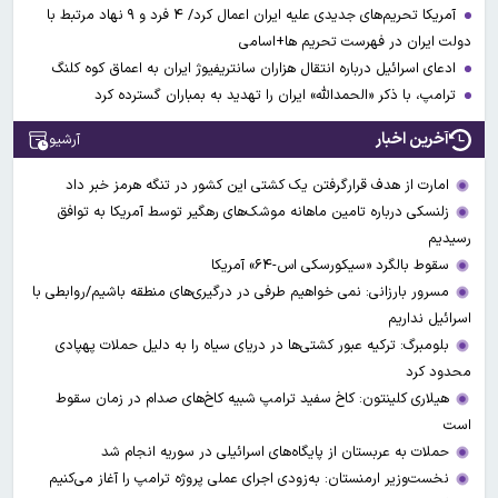
آمریکا تحریم‌های جدیدی علیه ایران اعمال کرد/ ۴ فرد و ۹ نهاد مرتبط با
دولت ایران در فهرست تحریم ها+اسامی
ادعای اسرائیل درباره انتقال هزاران سانتریفیوژ ایران به اعماق کوه کلنگ
ترامپ، با ذکر «الحمدالله» ایران را تهدید به بمباران گسترده کرد
آخرین اخبار
آرشیو
امارت از هدف قرارگرفتن یک کشتی این کشور در تنگه هرمز خبر داد
زلنسکی درباره تامین ماهانه موشک‌های رهگیر توسط آمریکا به توافق
رسیدیم
سقوط بالگرد «سیکورسکی اس-۶۴» آمریکا
مسرور بارزانی: نمی خواهیم طرفی در درگیری‌های منطقه باشیم/روابطی با
اسرائیل نداریم
بلومبرگ: ترکیه عبور کشتی‌ها در دریای سیاه را به دلیل حملات پهپادی
محدود کرد
هیلاری کلینتون: کاخ سفید ترامپ شبیه کاخ‌های صدام در زمان سقوط
است
حملات به عربستان از پایگاه‌های اسرائیلی در سوریه انجام شد
نخست‌وزیر ارمنستان: به‌زودی اجرای عملی پروژه ترامپ را آغاز می‌کنیم