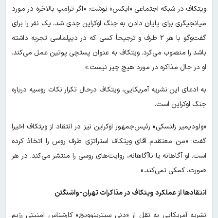
ویتکاف در شبکه اجتماعی «ایکس» نوشت: «اگر ترامپ بالاخره در مورد
میانجیگری برای پایان دادن به جنگ اوکراین جدی شد، یک نفر را برای
گفت‌وگو با هر ۲ طرف و ترجیحاً کسی که در دیپلماسی تجربه داشته
باشد را منصوب می‌کرد. ویتکاف به عنوان پستچی پوتین عمل می‌کند.
او در حال مذاکره در مورد هیچ چیز نیست.»
به ادعای این نشریه آمریکایی، ویتکاف درحال تکرار نکات روسیه درباره
جنگ اوکراین است.
«ولودیمیر زلنسکی» رئیس‌جمهور اوکراین نیز در انتقاد از ویتکاف اخیرا
گفت: «من معتقدم آقای ویتکاف استراتژی طرف روس را اتخاذ کرده
است. او آگاهانه یا ناآگاهانه، روایت‌های روسی را منتشر می‌کند. در هر
صورت، کمکی نمی‌کند.»
انتقادها از عملکرد ویتکاف در مذاکرات تهران-واشنگتن
نشریه آمریکایی به نقل از «دنی سیترینوویچ» کارشناس امنیتی رژیم