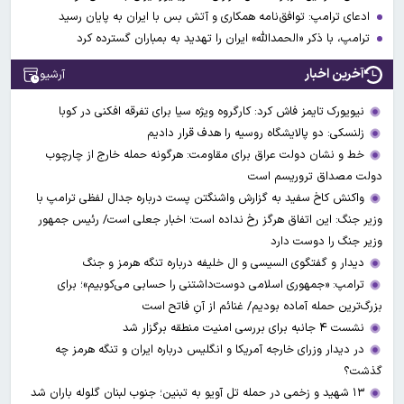
ادعای ترامپ: توافق‌نامه همکاری و آتش بس با ایران به پایان رسید
ترامپ، با ذکر «الحمدالله» ایران را تهدید به بمباران گسترده کرد
آخرین اخبار
آرشیو
نیویورک تایمز فاش کرد: کارگروه ویژه سیا برای تفرقه افکنی در کوبا
زلنسکی: دو پالایشگاه روسیه را هدف قرار دادیم
خط و نشان دولت عراق برای مقاومت: هرگونه حمله خارج از چارچوب
دولت مصداق تروریسم است
واکنش کاخ سفید به گزارش واشنگتن پست درباره جدال لفظی ترامپ با
وزیر جنگ: این اتفاق هرگز رخ نداده است؛ اخبار جعلی است/ رئیس جمهور
وزیر جنگ را دوست دارد
دیدار و گفتگوی السیسی و ال خلیفه درباره تنگه هرمز و جنگ
ترامپ: «جمهوری اسلامی دوست‌داشتنی را حسابی می‌کوبیم»؛ برای
بزرگ‌ترین حمله آماده بودیم/ غنائم از آنِ فاتح است
نشست ۴ جانبه برای بررسی امنیت منطقه برگزار شد
در دیدار وزرای خارجه آمریکا و انگلیس درباره ایران و تنگه هرمز چه
گذشت؟
۱۳ شهید و زخمی در حمله تل آویو به تبنین؛ جنوب لبنان گلوله باران شد