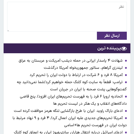
ارسال نظر
پربیننده ترین
شهادت ۴ پاسدار ایرانی در حمله دیشب آمریکت و عربستان به عراق
لیندزی گراهام، سناتور جمهوریخواه آمریکا درگذشت
آمریکا ۸ فرد و ۶ شرکت در ارتباط با دولت ایران را تحریم کرد
ترامپ: قطعاً به سایت کوه کلنگ حمله خواهیم کرد/شما نمی‌دانید چه
گفت‌وگوهایی پشت صحنه با ایران در جریان است
اتحادیه اروپا ۶ فرد را به فهرست تحریم‌های ایران افزود/ پنج قاضی
دادگاه‌های انقلاب و یک هکر در لیست تحریم ها
ادعای باراک راوید: ایران با طرح بازگشایی تنگه هرمز موافقت کرده است
آمریکا تحریم‌های جدیدی علیه ایران اعمال کرد/ ۴ فرد و ۹ نهاد مرتبط با
دولت ایران در فهرست تحریم ها+اسامی
ادعای اسرائیل درباره انتقال هزاران سانتریفیوژ ایران به اعماق کوه کلنگ