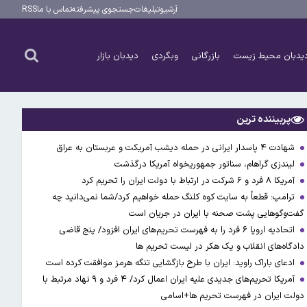
آرشیو
تبلیغات
جستجوی پیشرفته
تماس با ما
RSS
یدبان محیط زیست
بازرگانی
وبگردی
دیدبان بازار
پربیننده ترین
شهادت ۴ پاسدار ایرانی در حمله دیشب آمریکت و عربستان به عراق
لیندزی گراهام، سناتور جمهوریخواه آمریکا درگذشت
آمریکا ۸ فرد و ۶ شرکت در ارتباط با دولت ایران را تحریم کرد
ترامپ: قطعاً به سایت کوه کلنگ حمله خواهیم کرد/شما نمی‌دانید چه
گفت‌وگوهایی پشت صحنه با ایران در جریان است
اتحادیه اروپا ۶ فرد را به فهرست تحریم‌های ایران افزود/ پنج قاضی
دادگاه‌های انقلاب و یک هکر در لیست تحریم ها
ادعای باراک راوید: ایران با طرح بازگشایی تنگه هرمز موافقت کرده است
آمریکا تحریم‌های جدیدی علیه ایران اعمال کرد/ ۴ فرد و ۹ نهاد مرتبط با
دولت ایران در فهرست تحریم ها+اسامی