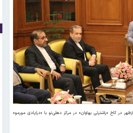
هر در کاخ «راشترتی بهاوان» در مرکز دهلی‌نو با «دراپادی مورمو»