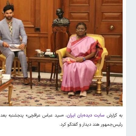
به گزارش
سایت دیده‌بان ایران
، «سید عباس عراقچی» پنجشنبه بعدازظ
رئیس‌جمهور هند دیدار و گفتگو کرد.