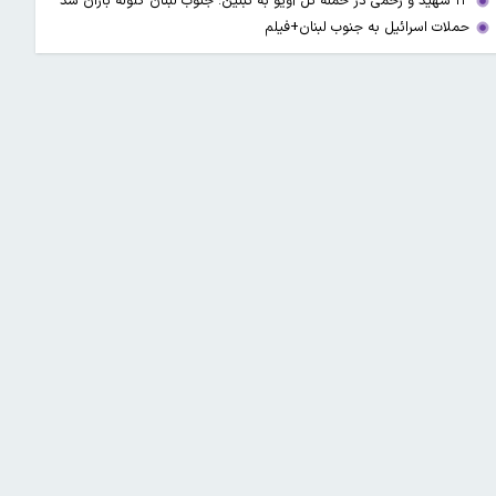
۱۳ شهید و زخمی در حمله تل آویو به تبنین؛ جنوب لبنان گلوله باران شد
حملات اسرائیل به جنوب لبنان+فیلم