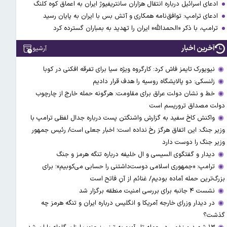
ادعای اسرائیل درباره انتقال هزاران سانتریفیوژ ایران به اعماق کوه کلنگ
ادعای ترامپ: توافق‌نامه همکاری و آتش بس با ایران به پایان رسید
ترامپ، با ذکر «الحمدالله» ایران را تهدید به بمباران گسترده کرد
آخرین اخبار
آرشیو
نیویورک تایمز فاش کرد: کارگروه ویژه سیا برای تفرقه افکنی در کوبا
زلنسکی: دو پالایشگاه روسیه را هدف قرار دادیم
خط و نشان دولت عراق برای مقاومت: هرگونه حمله خارج از چارچوب
دولت مصداق تروریسم است
واکنش کاخ سفید به گزارش واشنگتن پست درباره جدال لفظی ترامپ با
وزیر جنگ: این اتفاق هرگز رخ نداده است؛ اخبار جعلی است/ رئیس جمهور
وزیر جنگ را دوست دارد
دیدار و گفتگوی السیسی و ال خلیفه درباره تنگه هرمز و جنگ
ترامپ: «جمهوری اسلامی دوست‌داشتنی را حسابی می‌کوبیم»؛ برای
بزرگ‌ترین حمله آماده بودیم/ غنائم از آنِ فاتح است
نشست ۴ جانبه برای بررسی امنیت منطقه برگزار شد
در دیدار وزرای خارجه آمریکا و انگلیس درباره ایران و تنگه هرمز چه
گذشت؟