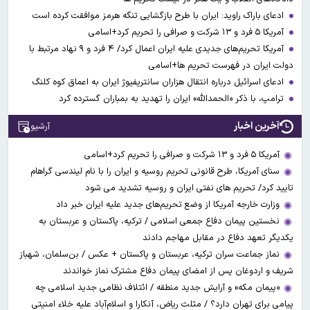
ادعای باراک راوید: ایران با طرح بازگشایی تنگه هرمز موافقت کرده است
آمریکا ۵ فرد و ۱۳ شرکت و صرافی را تحریم کرد+اسامی
آمریکا تحریم‌های جدیدی علیه ایران اعمال کرد/ ۴ فرد و ۹ نهاد مرتبط با
دولت ایران در فهرست تحریم ها+اسامی
ادعای اسرائیل درباره انتقال هزاران سانتریفیوژ ایران به اعماق کوه کلنگ
ترامپ، با ذکر «الحمدالله» ایران را تهدید به بمباران گسترده کرد
آخرین اخبار
آرشیو
آمریکا ۵ فرد و ۱۳ شرکت و صرافی را تحریم کرد+اسامی
سنای آمریکا، طرح قانونی تحریم روسیه و ایران را با نام لیندسی گراهام
تایید کرد/ تحریم های نفتی ایران و روسیه تشدید می شود
وزارت خارجه آمریکا از وضع تحریم‌های جدید علیه ایران خبر داد
نخستین پیمان دفاع جمعی اسلامی / ترکیه، پاکستان و عربستان به
یکدیگر تعهد دفاع در مقابل مهاجم دادند
نماز جماعت سران ترکیه، عربستان و پاکستان + عکس / بن‌سلمان، شهباز
شریف و اردوغان پس از امضای پیمان دفاع مشترک نماز خواندند
«پیمان مکه» و آرایش جدید منطقه / ائتلاف نظامی جدید اسلامی چه
پیامی برای تهران دارد؟ / مثلث ریاض، آنکارا و اسلام‌آباد علیه خلاء امنیتی