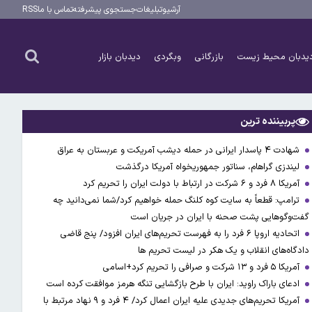
آرشیو
تبلیغات
جستجوی پیشرفته
تماس با ما
RSS
یدبان محیط زیست
بازرگانی
وبگردی
دیدبان بازار
پربیننده ترین
شهادت ۴ پاسدار ایرانی در حمله دیشب آمریکت و عربستان به عراق
لیندزی گراهام، سناتور جمهوریخواه آمریکا درگذشت
آمریکا ۸ فرد و ۶ شرکت در ارتباط با دولت ایران را تحریم کرد
ترامپ: قطعاً به سایت کوه کلنگ حمله خواهیم کرد/شما نمی‌دانید چه
گفت‌وگوهایی پشت صحنه با ایران در جریان است
اتحادیه اروپا ۶ فرد را به فهرست تحریم‌های ایران افزود/ پنج قاضی
دادگاه‌های انقلاب و یک هکر در لیست تحریم ها
آمریکا ۵ فرد و ۱۳ شرکت و صرافی را تحریم کرد+اسامی
ادعای باراک راوید: ایران با طرح بازگشایی تنگه هرمز موافقت کرده است
آمریکا تحریم‌های جدیدی علیه ایران اعمال کرد/ ۴ فرد و ۹ نهاد مرتبط با