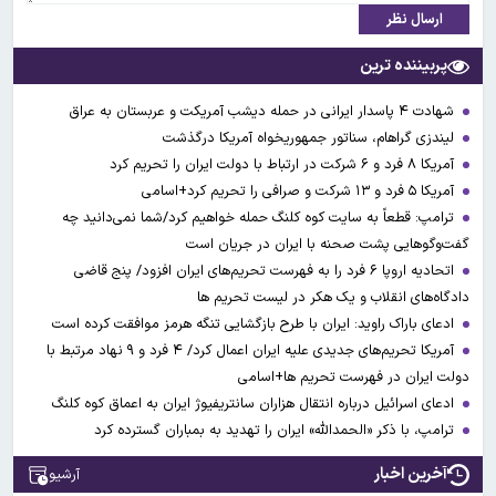
ارسال نظر
پربیننده ترین
شهادت ۴ پاسدار ایرانی در حمله دیشب آمریکت و عربستان به عراق
لیندزی گراهام، سناتور جمهوریخواه آمریکا درگذشت
آمریکا ۸ فرد و ۶ شرکت در ارتباط با دولت ایران را تحریم کرد
آمریکا ۵ فرد و ۱۳ شرکت و صرافی را تحریم کرد+اسامی
ترامپ: قطعاً به سایت کوه کلنگ حمله خواهیم کرد/شما نمی‌دانید چه
گفت‌وگوهایی پشت صحنه با ایران در جریان است
اتحادیه اروپا ۶ فرد را به فهرست تحریم‌های ایران افزود/ پنج قاضی
دادگاه‌های انقلاب و یک هکر در لیست تحریم ها
ادعای باراک راوید: ایران با طرح بازگشایی تنگه هرمز موافقت کرده است
آمریکا تحریم‌های جدیدی علیه ایران اعمال کرد/ ۴ فرد و ۹ نهاد مرتبط با
دولت ایران در فهرست تحریم ها+اسامی
ادعای اسرائیل درباره انتقال هزاران سانتریفیوژ ایران به اعماق کوه کلنگ
ترامپ، با ذکر «الحمدالله» ایران را تهدید به بمباران گسترده کرد
آخرین اخبار
آرشیو