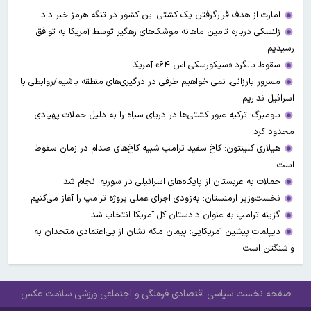
امارت از هدف قرارگرفتن یک کشتی این کشور در تنگه هرمز خبر داد
زلنسکی درباره تامین ماهانه موشک‌های رهگیر توسط آمریکا به توافق
رسیدیم
سقوط بالگرد «سیکورسکی اس-۶۴» آمریکا
مسرور بارزانی: نمی خواهیم طرفی در درگیری‌های منطقه باشیم/روابطی با
اسرائیل نداریم
بلومبرگ: ترکیه عبور کشتی‌ها در دریای سیاه را به دلیل حملات پهپادی
محدود کرد
هیلاری کلینتون: کاخ سفید ترامپ شبیه کاخ‌های صدام در زمان سقوط
است
حملات به عربستان از پایگاه‌های اسرائیلی در سوریه انجام شد
نخست‌وزیر ارمنستان: به‌زودی اجرای عملی پروژه ترامپ را آغاز می‌کنیم
گزینه ترامپ به عنوان دادستان کل آمریکا انتخاب شد
دیپلمات پیشین آمریکایی: پیمان مکه نشان از بی‌اعتمادی متحدان به
واشنگتن است
صفحه نخست
سیاسی
اقتصادی
فرهنگی و اجتماعی
ورزشی
سلامت
عکس