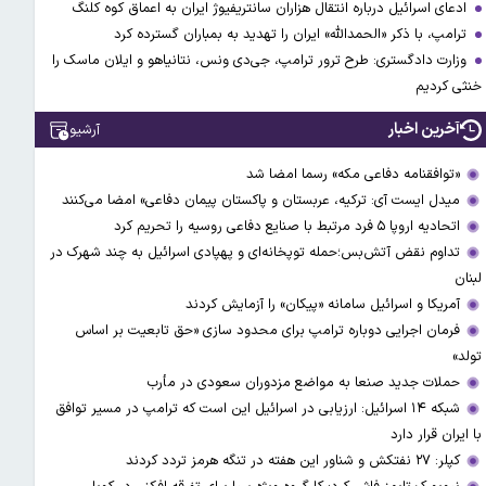
ادعای اسرائیل درباره انتقال هزاران سانتریفیوژ ایران به اعماق کوه کلنگ
ترامپ، با ذکر «الحمدالله» ایران را تهدید به بمباران گسترده کرد
وزارت دادگستری: طرح ترور ترامپ، جی‌دی ونس، نتانیاهو و ایلان ماسک را
خنثی کردیم
آخرین اخبار
آرشیو
«توافقنامه دفاعی مکه» رسما امضا شد
میدل ایست آی: ترکیه، عربستان و پاکستان پیمان دفاعی» امضا می‌کنند
اتحادیه اروپا ۵ فرد مرتبط با صنایع دفاعی روسیه را تحریم کرد
تداوم نقض آتش‌بس؛حمله توپخانه‌ای و پهپادی اسرائیل به چند شهرک در
لبنان
آمریکا و اسرائیل سامانه «پیکان» را آزمایش کردند
فرمان اجرایی دوباره ترامپ برای محدود سازی «حق تابعیت بر اساس
تولد»
حملات جدید صنعا به مواضع مزدوران سعودی در مأرب
شبکه ۱۴ اسرائیل: ارزیابی در اسرائیل این است که ترامپ در مسیر توافق
با ایران قرار دارد
کپلر: ۲۷ نفتکش و شناور این هفته در تنگه هرمز تردد کردند