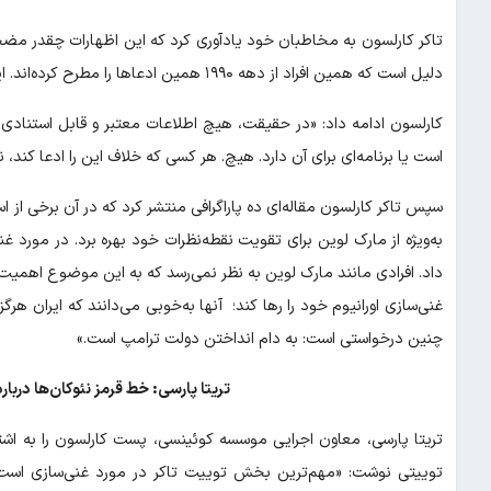
تاکر کارلسون به مخاطبان خود یادآوری کرد که این اظهارات چقدر مضحک 
دلیل است که همین افراد از دهه ۱۹۹۰ همین ادعاها را مطرح کرده‌اند. این یک دروغ است.»
کارلسون ادامه داد: «در حقیقت، هیچ اطلاعات معتبر و قابل استناد
است یا برنامه‌ای برای آن دارد. هیچ. هر کسی که خلاف این را ادعا کند، 
سپس تاکر کارلسون مقاله‌ای ده پاراگرافی منتشر کرد که در آن برخی از ا
به‌ویژه از مارک لوین برای تقویت نقطه‌نظرات خود بهره برد. در مورد 
داد. افرادی مانند مارک لوین به نظر نمی‌رسد که به این موضوع اهمیت 
غنی‌سازی اورانیوم خود را رها کند؛ آنها به‌خوبی می‌دانند که ایران ه
چنین درخواستی است: به دام انداختن دولت ترامپ است.»
تریتا پارسی: خط قرمز نئوکان‌ها دربا
تریتا پارسی، معاون اجرایی موسسه کوئینسی، پست کارلسون را به اشتر
توییتی نوشت: «مهم‌ترین بخش توییت تاکر در مورد غنی‌سازی است