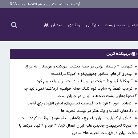
آرشیو
تبلیغات
جستجوی پیشرفته
تماس با ما
RSS
یدبان محیط زیست
بازرگانی
وبگردی
دیدبان بازار
پربیننده ترین
شهادت ۴ پاسدار ایرانی در حمله دیشب آمریکت و عربستان به عراق
لیندزی گراهام، سناتور جمهوریخواه آمریکا درگذشت
آمریکا ۸ فرد و ۶ شرکت در ارتباط با دولت ایران را تحریم کرد
ترامپ: قطعاً به سایت کوه کلنگ حمله خواهیم کرد/شما نمی‌دانید چه
گفت‌وگوهایی پشت صحنه با ایران در جریان است
اتحادیه اروپا ۶ فرد را به فهرست تحریم‌های ایران افزود/ پنج قاضی
دادگاه‌های انقلاب و یک هکر در لیست تحریم ها
ادعای باراک راوید: ایران با طرح بازگشایی تنگه هرمز موافقت کرده است
آمریکا تحریم‌های جدیدی علیه ایران اعمال کرد/ ۴ فرد و ۹ نهاد مرتبط با
دولت ایران در فهرست تحریم ها+اسامی