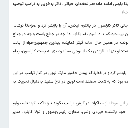
تا پارسی ادامه داد: «در لحظه‌ای حیاتی، تاکر به‌خوبی به ترامپ توصیه
ت!»
نجالی تاکر کارلسون در پلتفرم ایکس، آن را بازنشر کرد و صراحتاً نوشت:
 بیست‌ویکم بود. امروز، آمریکایی‌ها چه در جناح راست و چه در جناح
وند.» در همین حال، مات گیتز، نماینده پیشین جمهوری‌خواه از ایالت
فلوریدا، نیز با بازنشر همین پست، حمایت کامل خود را به نمایش گذاشت؛ او تنها با افزودن یک ایموجی ۱۰۰ درصدی به پست کارلسون، پیام
 بازنشر کرد و بر خطرناک بودن حضور مارک لوین در کنار ترامپ در این
ه بود که به شدت معتقد است لوین در کاخ سفید به‌دنبال تحریک به
این مرحله از مذاکرات در گوش ترامپ بگوید.» او تاکید کرد: «امیدوارم
ه خود باشند.» جی‌دی ونس، معاون رئیس‌جمهور و تولا گابارد، مدیر