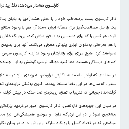
کارلسون هشدار می‌دهد: نگذارید ت
تاکر کارلسون پست پرمخاطب خود را با لحنی هشدارآمیز به پایان رساند
یک راه‌حل مسالمت‌آمیز برای مسأله ایران است؛ آن هم با وجود منافع
افراد، هر کسی را که برای دستیابی به توافق تلاش کند، بی‌درنگ خائن
را هم به‌راحتی به‌عنوان ابزاری پنهانی معرفی می‌کنند. آنها برای رس
نخواهند کرد؛ هیچ مرزی برای رفتارشان وجود ندارد.» کارلسون سپس در
آدم‌های ترسناکی هستند. دعا کنید دونالد ترامپ گوشش به این جماعت 
در مقاله‌ای که اواخر ماه مه به نگارش درآوردم، به روندی تازه در معاد
سنتی، که سال‌ها در این فضا مسلط بودند، اکنون به‌شکل فزاینده‌ای تح
گرفته‌اند ؛ جریانی که تقریباً به‌اتفاق، رویکردی ضد جنگ در پیش گرفته 
در میان این چهره‌های تازه‌نفس، تاکر کارلسون امروز بی‌تردید بزرگ‌ت
بیشترین نفوذ را در این اردوگاه دارد و موضع همیشگی‌اش نیز مخ
موضعی که در تضاد کامل با رویکرد مارک لوین قرار دارد. در زمان نگ