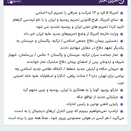
آخرین اخبار
آرشیو
آمریکا ۵ فرد و ۱۳ شرکت و صرافی را تحریم کرد+اسامی
سنای آمریکا، طرح قانونی تحریم روسیه و ایران را با نام لیندسی گراهام
تایید کرد/ تحریم های نفتی ایران و روسیه تشدید می شود
وزارت خارجه آمریکا از وضع تحریم‌های جدید علیه ایران خبر داد
نخستین پیمان دفاع جمعی اسلامی / ترکیه، پاکستان و عربستان به
یکدیگر تعهد دفاع در مقابل مهاجم دادند
نماز جماعت سران ترکیه، عربستان و پاکستان + عکس / بن‌سلمان، شهباز
شریف و اردوغان پس از امضای پیمان دفاع مشترک نماز خواندند
«پیمان مکه» و آرایش جدید منطقه / ائتلاف نظامی جدید اسلامی چه
پیامی برای تهران دارد؟ / مثلث ریاض، آنکارا و اسلام‌آباد علیه خلاء امنیتی
غرب
مارکو روبیو، کوبا را به همکاری با ایران، روسیه و چین متهم کرد
جزئیاتی جدید از توافق مکه
رایزنی تلفنی پوتین و رئیس امارات
ترامپ: نمی‌خواهیم ببینیم که چین کنترل ارز‌های دیجیتال را به دست
می‌گیرد / هر کسی در هوش مصنوعی پیروز شود، عملاً همه چیز را برده است