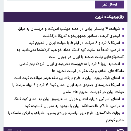
ارسال نظر
پربیننده ترین
شهادت ۴ پاسدار ایرانی در حمله دیشب آمریکت و عربستان به عراق
لیندزی گراهام، سناتور جمهوریخواه آمریکا درگذشت
آمریکا ۸ فرد و ۶ شرکت در ارتباط با دولت ایران را تحریم کرد
ترامپ: قطعاً به سایت کوه کلنگ حمله خواهیم کرد/شما نمی‌دانید چه
گفت‌وگوهایی پشت صحنه با ایران در جریان است
اتحادیه اروپا ۶ فرد را به فهرست تحریم‌های ایران افزود/ پنج قاضی
دادگاه‌های انقلاب و یک هکر در لیست تحریم ها
ادعای باراک راوید: ایران با طرح بازگشایی تنگه هرمز موافقت کرده است
آمریکا تحریم‌های جدیدی علیه ایران اعمال کرد/ ۴ فرد و ۹ نهاد مرتبط با
دولت ایران در فهرست تحریم ها+اسامی
ادعای اسرائیل درباره انتقال هزاران سانتریفیوژ ایران به اعماق کوه کلنگ
ترامپ، با ذکر «الحمدالله» ایران را تهدید به بمباران گسترده کرد
وزارت دادگستری: طرح ترور ترامپ، جی‌دی ونس، نتانیاهو و ایلان ماسک را
خنثی کردیم