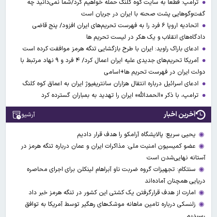
ترامپ: قطعاً به سایت کوه کلنگ حمله خواهیم کرد/شما نمی‌دانید چه
گفت‌وگوهایی پشت صحنه با ایران در جریان است
اتحادیه اروپا ۶ فرد را به فهرست تحریم‌های ایران افزود/ پنج قاضی
دادگاه‌های انقلاب و یک هکر در لیست تحریم ها
ادعای باراک راوید: ایران با طرح بازگشایی تنگه هرمز موافقت کرده است
آمریکا تحریم‌های جدیدی علیه ایران اعمال کرد/ ۴ فرد و ۹ نهاد مرتبط با
دولت ایران در فهرست تحریم ها+اسامی
ادعای اسرائیل درباره انتقال هزاران سانتریفیوژ ایران به اعماق کوه کلنگ
ترامپ، با ذکر «الحمدالله» ایران را تهدید به بمباران گسترده کرد
آخرین اخبار
آرشیو
یحیی سریع: پالایشگاه آرامکو را هدف قرار دادیم
عضو کمیسیون امنیت ملی: مذاکرات ایران و عمان درباره تنگه هرمز در
آستانه نهایی‌شدن است
سنتکام: تجهیزات گروه ضربت ناو آبراهام لینکلن برای اجرای محاصره
دریایی همچنان آماده‌اند
امارت از هدف قرارگرفتن یک کشتی این کشور در تنگه هرمز خبر داد
زلنسکی درباره تامین ماهانه موشک‌های رهگیر توسط آمریکا به توافق
رسیدیم