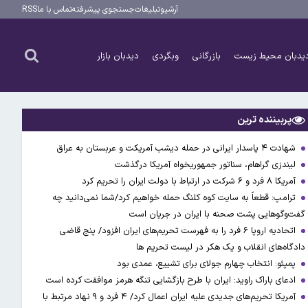
آرشیو
تبلیغات
جستجوی پیشرفته
تماس با ما
RSS
یدبان محیط زیست
بازرگانی
وبگردی
دیدبان بازار
پربیننده ترین
شهادت ۴ پاسدار ایرانی در حمله دیشب آمریکت و عربستان به عراق
لیندزی گراهام، سناتور جمهوریخواه آمریکا درگذشت
آمریکا ۸ فرد و ۶ شرکت در ارتباط با دولت ایران را تحریم کرد
ترامپ: قطعاً به سایت کوه کلنگ حمله خواهیم کرد/شما نمی‌دانید چه
گفت‌وگوهایی پشت صحنه با ایران در جریان است
اتحادیه اروپا ۶ فرد را به فهرست تحریم‌های ایران افزود/ پنج قاضی
دادگاه‌های انقلاب و یک هکر در لیست تحریم ها
پمپئو: انتخاب چهارم جولای برای تشییع، عمدی بود
ادعای باراک راوید: ایران با طرح بازگشایی تنگه هرمز موافقت کرده است
آمریکا تحریم‌های جدیدی علیه ایران اعمال کرد/ ۴ فرد و ۹ نهاد مرتبط با