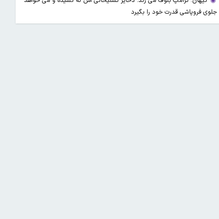
کیهان: ترامپ بلوف می زند؛ ذخایر تسلیحاتی اش ته کشیده و می خواهد
جلوی فروپاشی قدرت خود را بگیرد