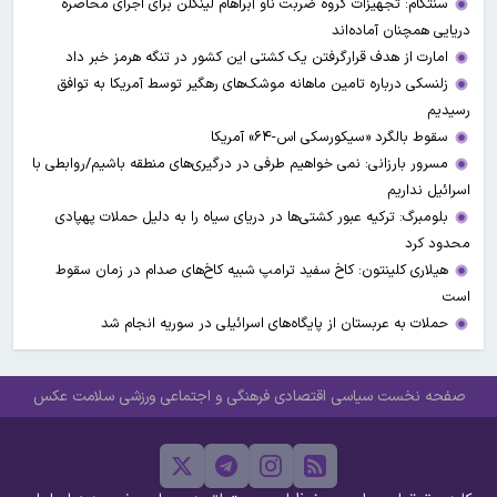
سنتکام: تجهیزات گروه ضربت ناو آبراهام لینکلن برای اجرای محاصره
دریایی همچنان آماده‌اند
امارت از هدف قرارگرفتن یک کشتی این کشور در تنگه هرمز خبر داد
زلنسکی درباره تامین ماهانه موشک‌های رهگیر توسط آمریکا به توافق
رسیدیم
سقوط بالگرد «سیکورسکی اس-۶۴» آمریکا
مسرور بارزانی: نمی خواهیم طرفی در درگیری‌های منطقه باشیم/روابطی با
اسرائیل نداریم
بلومبرگ: ترکیه عبور کشتی‌ها در دریای سیاه را به دلیل حملات پهپادی
محدود کرد
هیلاری کلینتون: کاخ سفید ترامپ شبیه کاخ‌های صدام در زمان سقوط
است
حملات به عربستان از پایگاه‌های اسرائیلی در سوریه انجام شد
صفحه نخست
سیاسی
اقتصادی
فرهنگی و اجتماعی
ورزشی
سلامت
عکس