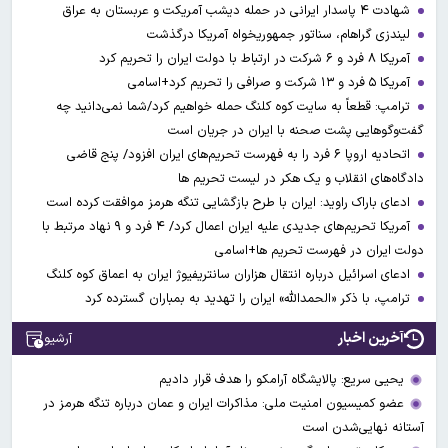
شهادت ۴ پاسدار ایرانی در حمله دیشب آمریکت و عربستان به عراق
لیندزی گراهام، سناتور جمهوریخواه آمریکا درگذشت
آمریکا ۸ فرد و ۶ شرکت در ارتباط با دولت ایران را تحریم کرد
آمریکا ۵ فرد و ۱۳ شرکت و صرافی را تحریم کرد+اسامی
ترامپ: قطعاً به سایت کوه کلنگ حمله خواهیم کرد/شما نمی‌دانید چه
گفت‌وگوهایی پشت صحنه با ایران در جریان است
اتحادیه اروپا ۶ فرد را به فهرست تحریم‌های ایران افزود/ پنج قاضی
دادگاه‌های انقلاب و یک هکر در لیست تحریم ها
ادعای باراک راوید: ایران با طرح بازگشایی تنگه هرمز موافقت کرده است
آمریکا تحریم‌های جدیدی علیه ایران اعمال کرد/ ۴ فرد و ۹ نهاد مرتبط با
دولت ایران در فهرست تحریم ها+اسامی
ادعای اسرائیل درباره انتقال هزاران سانتریفیوژ ایران به اعماق کوه کلنگ
ترامپ، با ذکر «الحمدالله» ایران را تهدید به بمباران گسترده کرد
آخرین اخبار
آرشیو
یحیی سریع: پالایشگاه آرامکو را هدف قرار دادیم
عضو کمیسیون امنیت ملی: مذاکرات ایران و عمان درباره تنگه هرمز در
آستانه نهایی‌شدن است