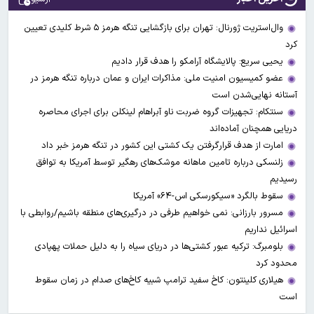
وال‌استریت ژورنال: تهران برای بازگشایی تنگه هرمز ۵ شرط کلیدی تعیین
کرد
یحیی سریع: پالایشگاه آرامکو را هدف قرار دادیم
عضو کمیسیون امنیت ملی: مذاکرات ایران و عمان درباره تنگه هرمز در
آستانه نهایی‌شدن است
سنتکام: تجهیزات گروه ضربت ناو آبراهام لینکلن برای اجرای محاصره
دریایی همچنان آماده‌اند
امارت از هدف قرارگرفتن یک کشتی این کشور در تنگه هرمز خبر داد
زلنسکی درباره تامین ماهانه موشک‌های رهگیر توسط آمریکا به توافق
رسیدیم
سقوط بالگرد «سیکورسکی اس-۶۴» آمریکا
مسرور بارزانی: نمی خواهیم طرفی در درگیری‌های منطقه باشیم/روابطی با
اسرائیل نداریم
بلومبرگ: ترکیه عبور کشتی‌ها در دریای سیاه را به دلیل حملات پهپادی
محدود کرد
هیلاری کلینتون: کاخ سفید ترامپ شبیه کاخ‌های صدام در زمان سقوط
است