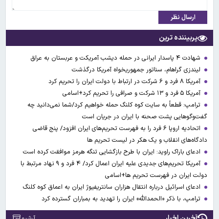
ارسال نظر
پربیننده ترین
شهادت ۴ پاسدار ایرانی در حمله دیشب آمریکت و عربستان به عراق
لیندزی گراهام، سناتور جمهوریخواه آمریکا درگذشت
آمریکا ۸ فرد و ۶ شرکت در ارتباط با دولت ایران را تحریم کرد
آمریکا ۵ فرد و ۱۳ شرکت و صرافی را تحریم کرد+اسامی
ترامپ: قطعاً به سایت کوه کلنگ حمله خواهیم کرد/شما نمی‌دانید چه
گفت‌وگوهایی پشت صحنه با ایران در جریان است
اتحادیه اروپا ۶ فرد را به فهرست تحریم‌های ایران افزود/ پنج قاضی
دادگاه‌های انقلاب و یک هکر در لیست تحریم ها
ادعای باراک راوید: ایران با طرح بازگشایی تنگه هرمز موافقت کرده است
آمریکا تحریم‌های جدیدی علیه ایران اعمال کرد/ ۴ فرد و ۹ نهاد مرتبط با
دولت ایران در فهرست تحریم ها+اسامی
ادعای اسرائیل درباره انتقال هزاران سانتریفیوژ ایران به اعماق کوه کلنگ
ترامپ، با ذکر «الحمدالله» ایران را تهدید به بمباران گسترده کرد
آخرین اخبار
آرشیو