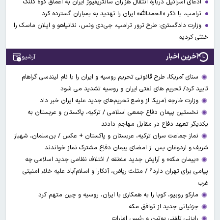
ادعای اسرائیل درباره انتقال هزاران سانتریفیوژ ایران به اعماق کوه کلنگ
ترامپ، با ذکر «الحمدالله» ایران را تهدید به بمباران گسترده کرد
وزارت دادگستری: طرح ترور ترامپ، جی‌دی ونس، نتانیاهو و ایلان ماسک را
خنثی کردیم
آخرین اخبار
آرشیو
سنای آمریکا، طرح قانونی تحریم روسیه و ایران را با نام لیندسی گراهام
تایید کرد/ تحریم های نفتی ایران و روسیه تشدید می شود
وزارت خارجه آمریکا از وضع تحریم‌های جدید علیه ایران خبر داد
نخستین پیمان دفاع جمعی اسلامی / ترکیه، پاکستان و عربستان به
یکدیگر تعهد دفاع در مقابل مهاجم دادند
نماز جماعت سران ترکیه، عربستان و پاکستان + عکس / بن‌سلمان، شهباز
شریف و اردوغان پس از امضای پیمان دفاع مشترک نماز خواندند
«پیمان مکه» و آرایش جدید منطقه / ائتلاف نظامی جدید اسلامی چه
پیامی برای تهران دارد؟ / مثلث ریاض، آنکارا و اسلام‌آباد علیه خلاء امنیتی
غرب
مارکو روبیو، کوبا را به همکاری با ایران، روسیه و چین متهم کرد
جزئیاتی جدید از توافق مکه
رایزنی تلفنی پوتین و رئیس امارات