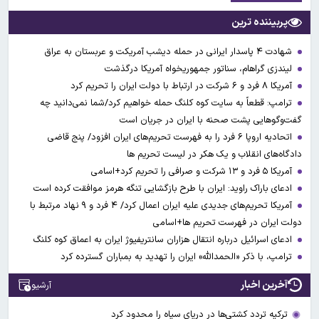
پربیننده ترین
شهادت ۴ پاسدار ایرانی در حمله دیشب آمریکت و عربستان به عراق
لیندزی گراهام، سناتور جمهوریخواه آمریکا درگذشت
آمریکا ۸ فرد و ۶ شرکت در ارتباط با دولت ایران را تحریم کرد
ترامپ: قطعاً به سایت کوه کلنگ حمله خواهیم کرد/شما نمی‌دانید چه
گفت‌وگوهایی پشت صحنه با ایران در جریان است
اتحادیه اروپا ۶ فرد را به فهرست تحریم‌های ایران افزود/ پنج قاضی
دادگاه‌های انقلاب و یک هکر در لیست تحریم ها
آمریکا ۵ فرد و ۱۳ شرکت و صرافی را تحریم کرد+اسامی
ادعای باراک راوید: ایران با طرح بازگشایی تنگه هرمز موافقت کرده است
آمریکا تحریم‌های جدیدی علیه ایران اعمال کرد/ ۴ فرد و ۹ نهاد مرتبط با
دولت ایران در فهرست تحریم ها+اسامی
ادعای اسرائیل درباره انتقال هزاران سانتریفیوژ ایران به اعماق کوه کلنگ
ترامپ، با ذکر «الحمدالله» ایران را تهدید به بمباران گسترده کرد
آخرین اخبار
آرشیو
ترکیه تردد کشتی‌ها در دریای سیاه را محدود کرد