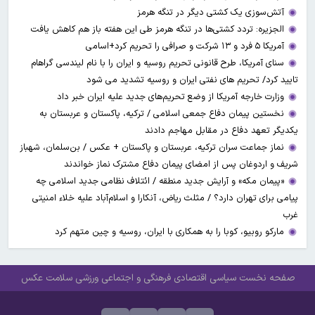
آتش‌سوزی یک کشتی دیگر در تنگه هرمز
الجزیره: تردد کشتی‌ها در تنگه هرمز طی این هفته باز هم کاهش یافت
آمریکا ۵ فرد و ۱۳ شرکت و صرافی را تحریم کرد+اسامی
سنای آمریکا، طرح قانونی تحریم روسیه و ایران را با نام لیندسی گراهام
تایید کرد/ تحریم های نفتی ایران و روسیه تشدید می شود
وزارت خارجه آمریکا از وضع تحریم‌های جدید علیه ایران خبر داد
نخستین پیمان دفاع جمعی اسلامی / ترکیه، پاکستان و عربستان به
یکدیگر تعهد دفاع در مقابل مهاجم دادند
نماز جماعت سران ترکیه، عربستان و پاکستان + عکس / بن‌سلمان، شهباز
شریف و اردوغان پس از امضای پیمان دفاع مشترک نماز خواندند
«پیمان مکه» و آرایش جدید منطقه / ائتلاف نظامی جدید اسلامی چه
پیامی برای تهران دارد؟ / مثلث ریاض، آنکارا و اسلام‌آباد علیه خلاء امنیتی
غرب
مارکو روبیو، کوبا را به همکاری با ایران، روسیه و چین متهم کرد
صفحه نخست
سیاسی
اقتصادی
فرهنگی و اجتماعی
ورزشی
سلامت
عکس