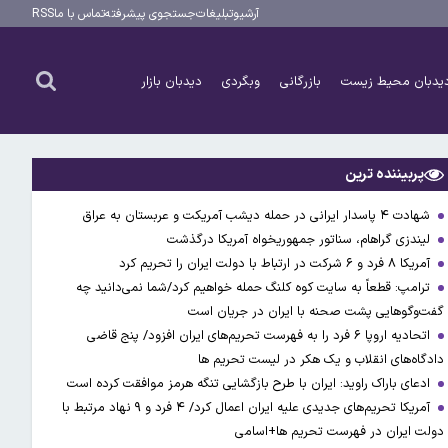
آرشیو
تبلیغات
جستجوی پیشرفته
تماس با ما
RSS
یدبان محیط زیست
بازرگانی
وبگردی
دیدبان بازار
پربیننده ترین
شهادت ۴ پاسدار ایرانی در حمله دیشب آمریکت و عربستان به عراق
لیندزی گراهام، سناتور جمهوریخواه آمریکا درگذشت
آمریکا ۸ فرد و ۶ شرکت در ارتباط با دولت ایران را تحریم کرد
ترامپ: قطعاً به سایت کوه کلنگ حمله خواهیم کرد/شما نمی‌دانید چه
گفت‌وگوهایی پشت صحنه با ایران در جریان است
اتحادیه اروپا ۶ فرد را به فهرست تحریم‌های ایران افزود/ پنج قاضی
دادگاه‌های انقلاب و یک هکر در لیست تحریم ها
ادعای باراک راوید: ایران با طرح بازگشایی تنگه هرمز موافقت کرده است
آمریکا تحریم‌های جدیدی علیه ایران اعمال کرد/ ۴ فرد و ۹ نهاد مرتبط با
دولت ایران در فهرست تحریم ها+اسامی