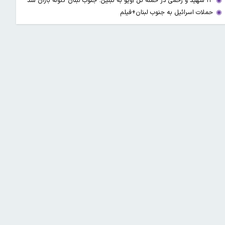
۱۳ شهید و زخمی در حمله تل آویو به تبنین؛ جنوب لبنان گلوله باران شد
حملات اسرائیل به جنوب لبنان+فیلم