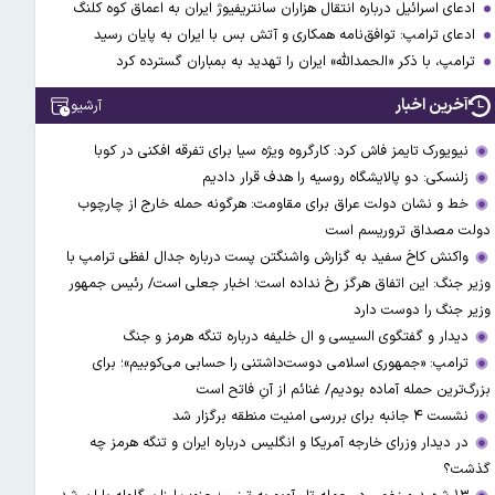
ادعای اسرائیل درباره انتقال هزاران سانتریفیوژ ایران به اعماق کوه کلنگ
ادعای ترامپ: توافق‌نامه همکاری و آتش بس با ایران به پایان رسید
ترامپ، با ذکر «الحمدالله» ایران را تهدید به بمباران گسترده کرد
آخرین اخبار
آرشیو
نیویورک تایمز فاش کرد: کارگروه ویژه سیا برای تفرقه افکنی در کوبا
زلنسکی: دو پالایشگاه روسیه را هدف قرار دادیم
خط و نشان دولت عراق برای مقاومت: هرگونه حمله خارج از چارچوب
دولت مصداق تروریسم است
واکنش کاخ سفید به گزارش واشنگتن پست درباره جدال لفظی ترامپ با
وزیر جنگ: این اتفاق هرگز رخ نداده است؛ اخبار جعلی است/ رئیس جمهور
وزیر جنگ را دوست دارد
دیدار و گفتگوی السیسی و ال خلیفه درباره تنگه هرمز و جنگ
ترامپ: «جمهوری اسلامی دوست‌داشتنی را حسابی می‌کوبیم»؛ برای
بزرگ‌ترین حمله آماده بودیم/ غنائم از آنِ فاتح است
نشست ۴ جانبه برای بررسی امنیت منطقه برگزار شد
در دیدار وزرای خارجه آمریکا و انگلیس درباره ایران و تنگه هرمز چه
گذشت؟