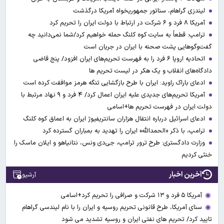
لیندزی گراهام، سناتور جمهوریخواه آمریکا درگذشت
آمریکا ۸ فرد و ۶ شرکت در ارتباط با دولت ایران را تحریم کرد
ترامپ: قطعاً به سایت کوه کلنگ حمله خواهیم کرد/شما نمی‌دانید چه
گفت‌وگوهایی پشت صحنه با ایران در جریان است
اتحادیه اروپا ۶ فرد را به فهرست تحریم‌های ایران افزود/ پنج قاضی
دادگاه‌های انقلاب و یک هکر در لیست تحریم ها
ادعای باراک راوید: ایران با طرح بازگشایی تنگه هرمز موافقت کرده است
آمریکا تحریم‌های جدیدی علیه ایران اعمال کرد/ ۴ فرد و ۹ نهاد مرتبط با
دولت ایران در فهرست تحریم ها+اسامی
ادعای اسرائیل درباره انتقال هزاران سانتریفیوژ ایران به اعماق کوه کلنگ
ترامپ، با ذکر «الحمدالله» ایران را تهدید به بمباران گسترده کرد
وزارت دادگستری: طرح ترور ترامپ، جی‌دی ونس، نتانیاهو و ایلان ماسک را
خنثی کردیم
آخرین اخبار
آرشیو
آمریکا ۵ فرد و ۱۳ شرکت و صرافی را تحریم کرد+اسامی
سنای آمریکا، طرح قانونی تحریم روسیه و ایران را با نام لیندسی گراهام
تایید کرد/ تحریم های نفتی ایران و روسیه تشدید می شود