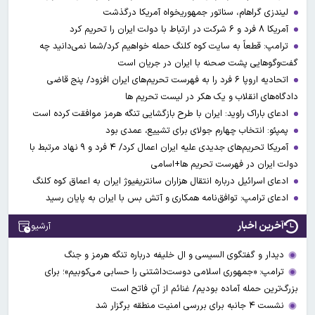
لیندزی گراهام، سناتور جمهوریخواه آمریکا درگذشت
آمریکا ۸ فرد و ۶ شرکت در ارتباط با دولت ایران را تحریم کرد
ترامپ: قطعاً به سایت کوه کلنگ حمله خواهیم کرد/شما نمی‌دانید چه
گفت‌وگوهایی پشت صحنه با ایران در جریان است
اتحادیه اروپا ۶ فرد را به فهرست تحریم‌های ایران افزود/ پنج قاضی
دادگاه‌های انقلاب و یک هکر در لیست تحریم ها
ادعای باراک راوید: ایران با طرح بازگشایی تنگه هرمز موافقت کرده است
پمپئو: انتخاب چهارم جولای برای تشییع، عمدی بود
آمریکا تحریم‌های جدیدی علیه ایران اعمال کرد/ ۴ فرد و ۹ نهاد مرتبط با
دولت ایران در فهرست تحریم ها+اسامی
ادعای اسرائیل درباره انتقال هزاران سانتریفیوژ ایران به اعماق کوه کلنگ
ادعای ترامپ: توافق‌نامه همکاری و آتش بس با ایران به پایان رسید
آخرین اخبار
آرشیو
دیدار و گفتگوی السیسی و ال خلیفه درباره تنگه هرمز و جنگ
ترامپ: «جمهوری اسلامی دوست‌داشتنی را حسابی می‌کوبیم»؛ برای
بزرگ‌ترین حمله آماده بودیم/ غنائم از آنِ فاتح است
نشست ۴ جانبه برای بررسی امنیت منطقه برگزار شد