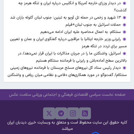
در دیدار وزرای خارجه آمریکا و انگلیس درباره ایران و تنگه هرمز چه
گذشت؟
۱۳ شهید و زخمی در حمله تل آویو به تبنین؛ جنوب لبنان گلوله باران شد
حملات اسرائیل به جنوب لبنان+فیلم
سنتکام: به اعمال محاصره علیه ایران ادامه می‌دهیم
رایزنی وزیر خارجه ایتالیا با عراقچی درباره گفتگوی ایران و عمان و تعیین
مسیر برای تردد در تنگه هرمز
اسرائیل: واشنگتن ما را در جریان مذاکرات با ایران قرار نمی‌دهد/ در
بالاترین سطح آماده‌باش و رایزنی با فرمانده سنتکام هستیم
دیدار رئیس ستاد کل نیروهای مسلح عربستان با فرمانده نیروهای زمینی
سنتکام/ گفت‌وگو در مورد همکاری‌های دفاعی و نظامی میان ریاض و واشنگتن
صفحه نخست
سیاسی
اقتصادی
فرهنگی و اجتماعی
ورزشی
سلامت
عکس
کلیه حقوق این سایت محفوظ است و متعلق به وبسایت خبری دیدبان ایران
میباشد