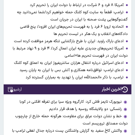
آمریکا ۸ فرد و ۶ شرکت در ارتباط با دولت ایران را تحریم کرد
ترامپ: قطعاً به سایت کوه کلنگ حمله خواهیم کرد/شما نمی‌دانید چه
گفت‌وگوهایی پشت صحنه با ایران در جریان است
اتحادیه اروپا ۶ فرد را به فهرست تحریم‌های ایران افزود/ پنج قاضی
دادگاه‌های انقلاب و یک هکر در لیست تحریم ها
ادعای باراک راوید: ایران با طرح بازگشایی تنگه هرمز موافقت کرده است
آمریکا تحریم‌های جدیدی علیه ایران اعمال کرد/ ۴ فرد و ۹ نهاد مرتبط با
دولت ایران در فهرست تحریم ها+اسامی
ادعای اسرائیل درباره انتقال هزاران سانتریفیوژ ایران به اعماق کوه کلنگ
ادعای ترامپ: توافق‌نامه همکاری و آتش بس با ایران به پایان رسید
ترامپ، با ذکر «الحمدالله» ایران را تهدید به بمباران گسترده کرد
آخرین اخبار
آرشیو
نیویورک تایمز فاش کرد: کارگروه ویژه سیا برای تفرقه افکنی در کوبا
زلنسکی: دو پالایشگاه روسیه را هدف قرار دادیم
خط و نشان دولت عراق برای مقاومت: هرگونه حمله خارج از چارچوب
دولت مصداق تروریسم است
واکنش کاخ سفید به گزارش واشنگتن پست درباره جدال لفظی ترامپ با