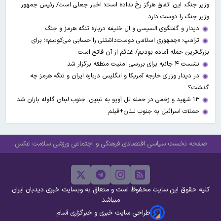
وزیر جنگ: این اتفاق هرگز رخ نداده است؛ اخبار جعلی است/ رئیس جمهور
وزیر جنگ را دوست دارد
دیدار و گفتگوی السیسی و ال خلیفه درباره تنگه هرمز و جنگ
ترامپ: «جمهوری اسلامی دوست‌داشتنی را حسابی می‌کوبیم»؛ برای
بزرگ‌ترین حمله آماده بودیم/ غنائم از آنِ فاتح است
نشست ۴ جانبه برای بررسی امنیت منطقه برگزار شد
در دیدار وزرای خارجه آمریکا و انگلیس درباره ایران و تنگه هرمز چه
گذشت؟
۱۳ شهید و زخمی در حمله تل آویو به تبنین؛ جنوب لبنان گلوله باران شد
حملات اسرائیل به جنوب لبنان+فیلم
صفحه نخست
سیاسی
اقتصادی
فرهنگی و اجتماعی
ورزشی
سلامت
عکس
کلیه حقوق این سایت محفوظ است و متعلق به وبسایت خبری دیدبان ایران
میباشد
طراحی سایت خبری و خبرگزاری آسام