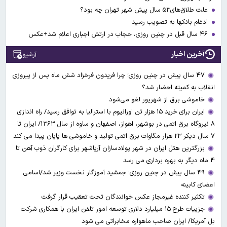
علت طلاق‌های۵۳ سال پیش شهر تهران چه بود؟
ادغام بانکها به تصویب رسید
۴۶ سال قبل در چنین روزی، حجاب در ارتش اجباری اعلام شد+عکس
آخرین اخبار
آرشیو
۴۷ سال پیش در چنین روزی؛ چرا فریدون فرخزاد شش ماه پس از پیروزی
انقلاب به کمیته احضار شد؟
خاموشی برق از شهریور لغو می‌شود
ایران برای خرید ۱۵ هزار تن اورانیوم با استرالیا به توافق رسید/ راه اندازی
۸ نیروگاه برق اتمی در بوشهر، اهواز، اصفهان و ساوه از سال ۱۳۶۳/ ایران تا
۷ سال دیکر ۲۳ هزار مگاوات برق اتمی تولید و خاموشی ها پایان پیدا می کند
بزرگترین هتل ایران در شهر پولادسازان آریاشهر برای کارگران ذوب آهن تا
۴ ماه دیگر به بهره برداری می رسد
۴۹ سال پیش در چنین روزی؛ جمشید آموزگار نخست وزیر شد/اسامی
اعضای کابینه
تکثیر کننده غیرمجاز عکس خوانندگان تحت تعقیب قرار گرفت
جزییات طرح ۱۵ میلیارد دلاری توسعه امور تلفن ایران با همکاری شرکت
بل آمریکا/ ایران صاحب ماهواره مخابراتی می شود