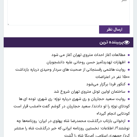
ارسال نظر
پربیننده ترین
مطالعات آغاز احداث متروی تهران آغاز می شود
اظهارات تهدیدآمیز حسن روحانی علیه دانشجویان
روایت هاشمی رفسنجانی از صحبت های سردار وحیدی درباره بازداشت
۱۵۰۰ نفر در اعتراضات
کنکور فردا برگزار می‌شود
ساختمان اولین تونل متروی تهران شروع شد
روایت سعید حجاریان و ری شهری درباره نوژه؛ ری شهری: توده ای ها
کودتای نوژه را لو دادند/ سعید حجاریان در گوشم گفت «امشب قرار است
کودتایی انجام گیرد!»
ازخوانی بازتاب درگذشت محمدرضا شاه پهلوی در ایران؛ روزنامه‌ها چه
نوشتند؟/ اطلاعات؛ نخستین روزنامه ایرانی که خبر درگذشت شاه را منتشر
کرد/ جمهوری اسلامی: آمریکا شاه را کُشت