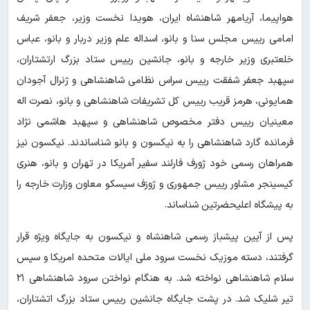
هواپیما، آریامهر شاهنشاه ایران، هویدا نخست وزیر، جعفر شریف
امامی رییس مجلس سنا و بانو، اسداله علم وزیر دربار و بانو، عباس
خلعتبری وزیر خارجه و بانو، جانشین رییس ستاد بزرگ ارتشتاران،
سپهبد جعفر شفقت رییس سراس نظامی شاهنشاهی و ژنرال آجودان
همایونی، هرمز قریب رییس کل تشریفات شاهنشاهی و بانو، نصرت اله
معینیان رییس دفتر مخصوص شاهنشاهی و سپهبد هاشمی نژاد
فرمانده گارد شاهنشاهی را به نیکسون و بانو شناساندند. نیکسون نیز
همراهان رسمی خود ژورف فارلند سفیر آمریکا در تهران و بانو، هنری
کیسینجر مشاور رییس جمهوری و ژوزف سیسکو معاون وزارت خارجه را
به پیشگاه اعلیحضرتین شناساند.
پس از آیین پیشباز رسمی شاهنشاه و نیکسون به جایگاه ویژه قرار
گرفتند، دسته موزیک نخست سرود ملی ایالات متحده امریکا و سپس
سلام شاهنشاهی نواخته شد. به هنگام نواختن سرود شاهنشاهی ۲۱
تیر شلیک شد. در پشت جایگاه جانشین رییس ستاد بزرگ اتشتاران،