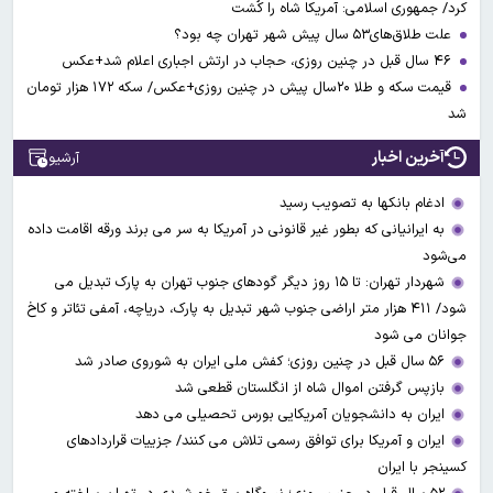
کرد/ جمهوری اسلامی: آمریکا شاه را کُشت
علت طلاق‌های۵۳ سال پیش شهر تهران چه بود؟
۴۶ سال قبل در چنین روزی، حجاب در ارتش اجباری اعلام شد+عکس
قیمت سکه و طلا ۲۰سال پیش در چنین روزی+عکس/ سکه ۱۷۲ هزار تومان
شد
آخرین اخبار
آرشیو
ادغام بانکها به تصویب رسید
به ایرانیانی که بطور غیر قانونی در آمریکا به سر می برند ورقه اقامت داده
می‌شود
شهردار تهران: تا ۱۵ روز دیگر گودهای جنوب تهران به پارک تبدیل می
شود/ ۴۱۱ هزار متر اراضی جنوب شهر تبدیل به پارک، دریاچه، آمفی تئاتر و کاخ
جوانان می شود
۵۶ سال قبل در چنین روزی؛ کفش ملی ایران به شوروی صادر شد
بازپس گرفتن اموال شاه از انگلستان قطعی شد
ایران به دانشجویان آمریکایی بورس تحصیلی می دهد
ایران و آمریکا برای توافق رسمی تلاش می کنند/ جزییات قراردادهای
کسینجر با ایران