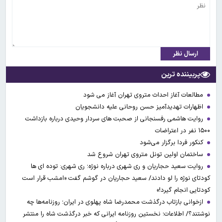
ارسال نظر
پربیننده ترین
مطالعات آغاز احداث متروی تهران آغاز می شود
اظهارات تهدیدآمیز حسن روحانی علیه دانشجویان
روایت هاشمی رفسنجانی از صحبت های سردار وحیدی درباره بازداشت
۱۵۰۰ نفر در اعتراضات
کنکور فردا برگزار می‌شود
ساختمان اولین تونل متروی تهران شروع شد
روایت سعید حجاریان و ری شهری درباره نوژه؛ ری شهری: توده ای ها
کودتای نوژه را لو دادند/ سعید حجاریان در گوشم گفت «امشب قرار است
کودتایی انجام گیرد!»
ازخوانی بازتاب درگذشت محمدرضا شاه پهلوی در ایران؛ روزنامه‌ها چه
نوشتند؟/ اطلاعات؛ نخستین روزنامه ایرانی که خبر درگذشت شاه را منتشر