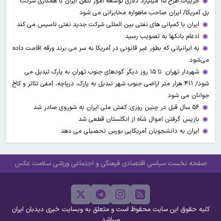
جزییات طرح ۱۵ میلیارد دلاری توسعه امور تلفن ایران با همکاری شرکت
بل آمریکا/ ایران صاحب ماهواره مخابراتی می شود
ایران با کمپانی های نفتی بین المللی شرکت جدید نفتی تاسیس می کند
ادغام بانکها به تصویب رسید
به ایرانیانی که بطور غیر قانونی در آمریکا به سر می برند ورقه اقامت داده
می‌شود
شهردار تهران: تا ۱۵ روز دیگر گودهای جنوب تهران به پارک تبدیل می
شود/ ۴۱۱ هزار متر اراضی جنوب شهر تبدیل به پارک، دریاچه، آمفی تئاتر و کاخ
جوانان می شود
۵۶ سال قبل در چنین روزی؛ کفش ملی ایران به شوروی صادر شد
بازپس گرفتن اموال شاه از انگلستان قطعی شد
ایران به دانشجویان آمریکایی بورس تحصیلی می دهد
صفحه نخست
سیاسی
اقتصادی
فرهنگی و اجتماعی
ورزشی
سلامت
عکس
کلیه حقوق این سایت محفوظ است و متعلق به وبسایت خبری دیدبان ایران
میباشد