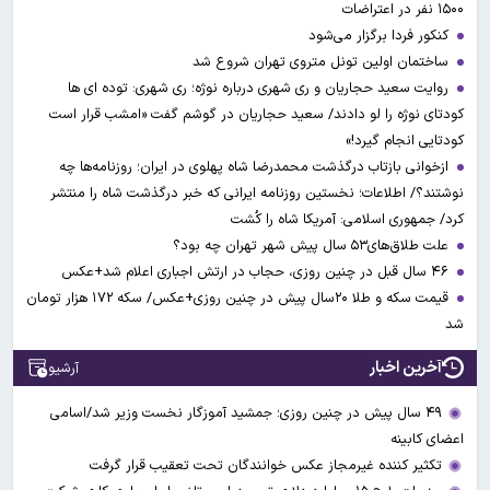
۱۵۰۰ نفر در اعتراضات
کنکور فردا برگزار می‌شود
ساختمان اولین تونل متروی تهران شروع شد
روایت سعید حجاریان و ری شهری درباره نوژه؛ ری شهری: توده ای ها
کودتای نوژه را لو دادند/ سعید حجاریان در گوشم گفت «امشب قرار است
کودتایی انجام گیرد!»
ازخوانی بازتاب درگذشت محمدرضا شاه پهلوی در ایران؛ روزنامه‌ها چه
نوشتند؟/ اطلاعات؛ نخستین روزنامه ایرانی که خبر درگذشت شاه را منتشر
کرد/ جمهوری اسلامی: آمریکا شاه را کُشت
علت طلاق‌های۵۳ سال پیش شهر تهران چه بود؟
۴۶ سال قبل در چنین روزی، حجاب در ارتش اجباری اعلام شد+عکس
قیمت سکه و طلا ۲۰سال پیش در چنین روزی+عکس/ سکه ۱۷۲ هزار تومان
شد
آخرین اخبار
آرشیو
۴۹ سال پیش در چنین روزی؛ جمشید آموزگار نخست وزیر شد/اسامی
اعضای کابینه
تکثیر کننده غیرمجاز عکس خوانندگان تحت تعقیب قرار گرفت