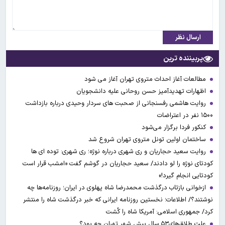
ارسال نظر
پربیننده ترین
مطالعات آغاز احداث متروی تهران آغاز می شود
اظهارات تهدیدآمیز حسن روحانی علیه دانشجویان
روایت هاشمی رفسنجانی از صحبت های سردار وحیدی درباره بازداشت
۱۵۰۰ نفر در اعتراضات
کنکور فردا برگزار می‌شود
ساختمان اولین تونل متروی تهران شروع شد
روایت سعید حجاریان و ری شهری درباره نوژه؛ ری شهری: توده ای ها
کودتای نوژه را لو دادند/ سعید حجاریان در گوشم گفت «امشب قرار است
کودتایی انجام گیرد!»
ازخوانی بازتاب درگذشت محمدرضا شاه پهلوی در ایران؛ روزنامه‌ها چه
نوشتند؟/ اطلاعات؛ نخستین روزنامه ایرانی که خبر درگذشت شاه را منتشر
کرد/ جمهوری اسلامی: آمریکا شاه را کُشت
علت طلاق‌های۵۳ سال پیش شهر تهران چه بود؟