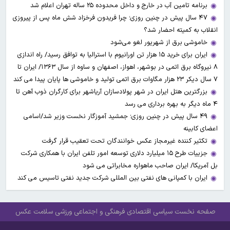
برنامه تامین آب در خارج و داخل محدوده ۲۵ ساله تهران اعلام شد
۴۷ سال پیش در چنین روزی؛ چرا فریدون فرخزاد شش ماه پس از پیروزی
انقلاب به کمیته احضار شد؟
خاموشی برق از شهریور لغو می‌شود
ایران برای خرید ۱۵ هزار تن اورانیوم با استرالیا به توافق رسید/ راه اندازی
۸ نیروگاه برق اتمی در بوشهر، اهواز، اصفهان و ساوه از سال ۱۳۶۳/ ایران تا
۷ سال دیکر ۲۳ هزار مگاوات برق اتمی تولید و خاموشی ها پایان پیدا می کند
بزرگترین هتل ایران در شهر پولادسازان آریاشهر برای کارگران ذوب آهن تا
۴ ماه دیگر به بهره برداری می رسد
۴۹ سال پیش در چنین روزی؛ جمشید آموزگار نخست وزیر شد/اسامی
اعضای کابینه
تکثیر کننده غیرمجاز عکس خوانندگان تحت تعقیب قرار گرفت
جزییات طرح ۱۵ میلیارد دلاری توسعه امور تلفن ایران با همکاری شرکت
بل آمریکا/ ایران صاحب ماهواره مخابراتی می شود
ایران با کمپانی های نفتی بین المللی شرکت جدید نفتی تاسیس می کند
صفحه نخست
سیاسی
اقتصادی
فرهنگی و اجتماعی
ورزشی
سلامت
عکس