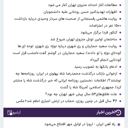
مطالعات آغاز احداث متروی تهران آغاز می شود
اظهارات تهدیدآمیز حسن روحانی علیه دانشجویان
روایت هاشمی رفسنجانی از صحبت های سردار وحیدی درباره بازداشت
۱۵۰۰ نفر در اعتراضات
کنکور فردا برگزار می‌شود
ساختمان اولین تونل متروی تهران شروع شد
روایت سعید حجاریان و ری شهری درباره نوژه؛ ری شهری: توده ای ها
کودتای نوژه را لو دادند/ سعید حجاریان در گوشم گفت «امشب قرار است
کودتایی انجام گیرد!»
ادغام بانکها به تصویب رسید
ازخوانی بازتاب درگذشت محمدرضا شاه پهلوی در ایران؛ روزنامه‌ها چه
نوشتند؟/ اطلاعات؛ نخستین روزنامه ایرانی که خبر درگذشت شاه را منتشر
کرد/ جمهوری اسلامی: آمریکا شاه را کُشت
علت طلاق‌های۵۳ سال پیش شهر تهران چه بود؟
۴۶ سال قبل در چنین روزی، حجاب در ارتش اجباری اعلام شد+عکس
آخرین اخبار
آرشیو
راه آهن ایران - اروپا در اوایل مهر افتتاح می‌شود