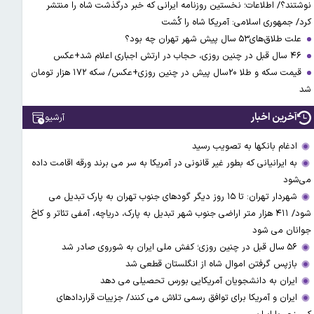
نوشتند؟/ اطلاعات؛ نخستین روزنامه ایرانی که خبر درگذشت شاه را منتشر
کرد/ جمهوری اسلامی: آمریکا شاه را کُشت
علت طلاق‌های۵۳ سال پیش شهر تهران چه بود؟
۴۶ سال قبل در چنین روزی، حجاب در ارتش اجباری اعلام شد+عکس
قیمت سکه و طلا ۲۰سال پیش در چنین روزی+عکس/ سکه ۱۷۲ هزار تومان
شد
آخرین اخبار
آرشیو
ادغام بانکها به تصویب رسید
به ایرانیانی که بطور غیر قانونی در آمریکا به سر می برند ورقه اقامت داده
می‌شود
شهردار تهران: تا ۱۵ روز دیگر گودهای جنوب تهران به پارک تبدیل می
شود/ ۴۱۱ هزار متر اراضی جنوب شهر تبدیل به پارک، دریاچه، آمفی تئاتر و کاخ
جوانان می شود
۵۶ سال قبل در چنین روزی؛ کفش ملی ایران به شوروی صادر شد
بازپس گرفتن اموال شاه از انگلستان قطعی شد
ایران به دانشجویان آمریکایی بورس تحصیلی می دهد
ایران و آمریکا برای توافق رسمی تلاش می کنند/ جزییات قراردادهای