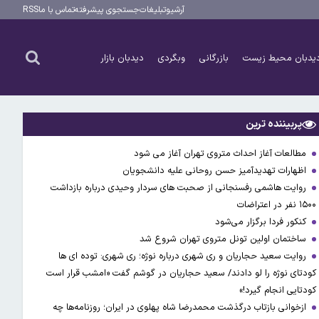
آرشیو
تبلیغات
جستجوی پیشرفته
تماس با ما
RSS
یدبان محیط زیست
بازرگانی
وبگردی
دیدبان بازار
پربیننده ترین
مطالعات آغاز احداث متروی تهران آغاز می شود
اظهارات تهدیدآمیز حسن روحانی علیه دانشجویان
روایت هاشمی رفسنجانی از صحبت های سردار وحیدی درباره بازداشت
۱۵۰۰ نفر در اعتراضات
کنکور فردا برگزار می‌شود
ساختمان اولین تونل متروی تهران شروع شد
روایت سعید حجاریان و ری شهری درباره نوژه؛ ری شهری: توده ای ها
کودتای نوژه را لو دادند/ سعید حجاریان در گوشم گفت «امشب قرار است
کودتایی انجام گیرد!»
ازخوانی بازتاب درگذشت محمدرضا شاه پهلوی در ایران؛ روزنامه‌ها چه