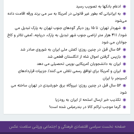
ادغام بانکها به تصویب رسید
به ایرانیانی که بطور غیر قانونی در آمریکا به سر می برند ورقه اقامت داده
می‌شود
شهردار تهران: تا ۱۵ روز دیگر گودهای جنوب تهران به پارک تبدیل می
شود/ ۴۱۱ هزار متر اراضی جنوب شهر تبدیل به پارک، دریاچه، آمفی تئاتر و کاخ
جوانان می شود
۵۶ سال قبل در چنین روزی؛ کفش ملی ایران به شوروی صادر شد
بازپس گرفتن اموال شاه از انگلستان قطعی شد
ایران به دانشجویان آمریکایی بورس تحصیلی می دهد
ایران و آمریکا برای توافق رسمی تلاش می کنند/ جزییات قراردادهای
کسینجر با ایران
۵۲ سال قبل در چنین روزی؛ نیروگاه برق خورشیدی در تهران ساخته می
شود
تکذیب خبر ارسال اسلحه از ایران به رودزیا
گرما موجب تراکم کالا در بندرعباس شده است!
صفحه نخست
سیاسی
اقتصادی
فرهنگی و اجتماعی
ورزشی
سلامت
عکس