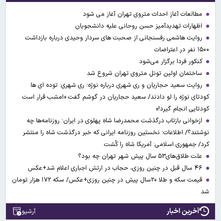
مطالعات آغاز احداث متروی تهران آغاز می شود
اظهارات تهدیدآمیز حسن روحانی علیه دانشجویان
روایت هاشمی رفسنجانی از صحبت های سردار وحیدی درباره بازداشت
۱۵۰۰ نفر در اعتراضات
کنکور فردا برگزار می‌شود
ساختمان اولین تونل متروی تهران شروع شد
روایت سعید حجاریان و ری شهری درباره نوژه؛ ری شهری: توده ای ها
کودتای نوژه را لو دادند/ سعید حجاریان در گوشم گفت «امشب قرار است
کودتایی انجام گیرد!»
ازخوانی بازتاب درگذشت محمدرضا شاه پهلوی در ایران؛ روزنامه‌ها چه
نوشتند؟/ اطلاعات؛ نخستین روزنامه ایرانی که خبر درگذشت شاه را منتشر
کرد/ جمهوری اسلامی: آمریکا شاه را کُشت
علت طلاق‌های۵۳ سال پیش شهر تهران چه بود؟
۴۶ سال قبل در چنین روزی، حجاب در ارتش اجباری اعلام شد+عکس
قیمت سکه و طلا ۲۰سال پیش در چنین روزی+عکس/ سکه ۱۷۲ هزار تومان
شد
آخرین اخبار
آرشیو