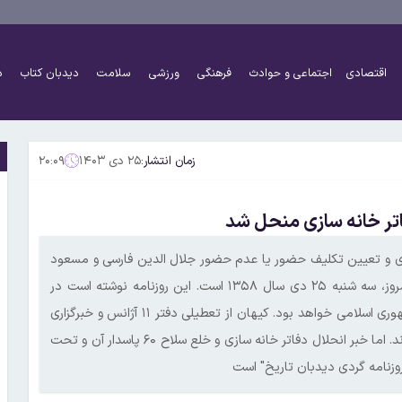
اقتصادی
اجتماعی و حوادث
فرهنگی
ورزشی
سلامت
دیدبان کتاب
د
زمان انتشار:
۲۵ دی ۱۴۰۳
۲۰:۰۹
است جمهوری و تعیین تکلیف حضور یا عدم حضور جلال الدین فارسی و مسعود
رجوی تا بعدازظهر امروز، تیتر اول روزنامه کیهان در ۴۵سال قبل امروز، سه شنبه ۲۵ دی سال ۱۳۵۸ است. این روزنامه نوشته است در
صورت کناره گیری فارسی احتمالا دکتر حسن آیت کاندیدای حزب جمهوری اسلامی خواهد بود. کیهان از تعطیلی دفتر ۱۱ آژانس و خبرگزاری
در ایران نوشته و اینکه همه خبرنگاران آمریکایی از ایران اخراج می‌شوند. اما خبر انحلال دفاتر خانه سازی و خلع سلاح ۶۰ پاسدار آن و تحت
وزنامه گردی دیدبان تاریخ" است