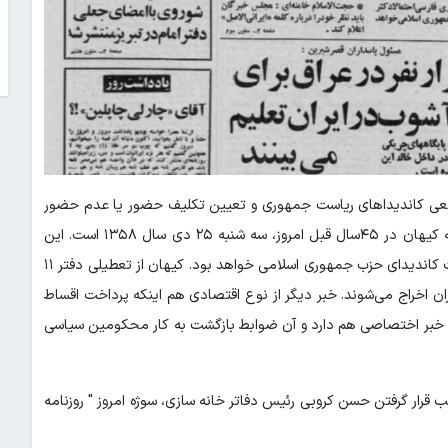
دیدا در لیست قطعی کاندیداهای ریاست جمهوری و تعیین تکلیف حضور یا عدم حضور
جلال الدین فارسی و مسعود رجوی تا بعدازظهر امروز، تیتر اول روزنامه کیهان در ۴۵سال قبل امروز، سه شنبه ۲۵ دی سال ۱۳۵۸ است. این
روزنامه نوشته است در صورت کناره گیری فارسی احتمالا دکتر حسن آیت کاندیدای حزب جمهوری اسلامی خواهد بود. کیهان از تعطیلی دفتر ۱۱
ایران اخراج می‌شوند. خبر دیگر از نوع اقتصادی هم اینکه پرداخت اقساط
امروز یک خبر اختصاصی هم دارد و آن ضوابط بازگشت به کار محکومین سیاسی
خلع سلاح ۶۰ پاسدار آن و تحت تعقیب قرار گرفتن حسن کروبی رئیس دفاتر خانه سازی، سوژه امروز " روزنامه