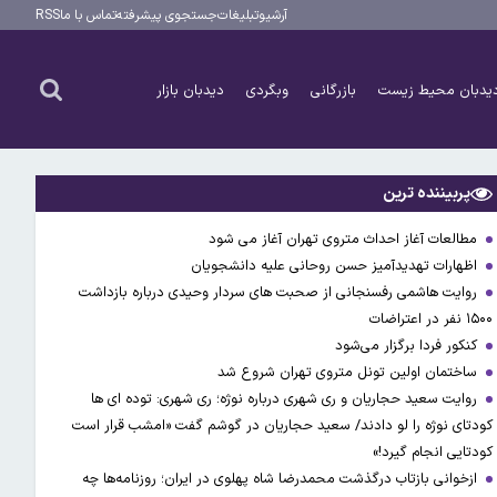
آرشیو
تبلیغات
جستجوی پیشرفته
تماس با ما
RSS
یدبان محیط زیست
بازرگانی
وبگردی
دیدبان بازار
پربیننده ترین
مطالعات آغاز احداث متروی تهران آغاز می شود
اظهارات تهدیدآمیز حسن روحانی علیه دانشجویان
روایت هاشمی رفسنجانی از صحبت های سردار وحیدی درباره بازداشت
۱۵۰۰ نفر در اعتراضات
کنکور فردا برگزار می‌شود
ساختمان اولین تونل متروی تهران شروع شد
روایت سعید حجاریان و ری شهری درباره نوژه؛ ری شهری: توده ای ها
کودتای نوژه را لو دادند/ سعید حجاریان در گوشم گفت «امشب قرار است
کودتایی انجام گیرد!»
ازخوانی بازتاب درگذشت محمدرضا شاه پهلوی در ایران؛ روزنامه‌ها چه