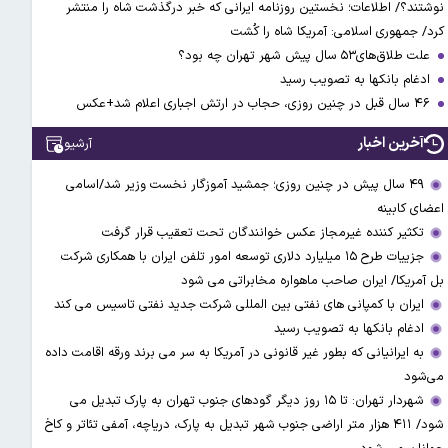
نوشتند؟/ اطلاعات؛ نخستین روزنامه ایرانی که خبر درگذشت شاه را منتشر
کرد/ جمهوری اسلامی: آمریکا شاه را کُشت
علت طلاق‌های۵۳ سال پیش شهر تهران چه بود؟
ادغام بانکها به تصویب رسید
۴۶ سال قبل در چنین روزی، حجاب در ارتش اجباری اعلام شد+عکس
آخرین اخبار
آرشیو
۴۹ سال پیش در چنین روزی؛ جمشید آموزگار نخست وزیر شد/اسامی
اعضای کابینه
تکثیر کننده غیرمجاز عکس خوانندگان تحت تعقیب قرار گرفت
جزییات طرح ۱۵ میلیارد دلاری توسعه امور تلفن ایران با همکاری شرکت
بل آمریکا/ ایران صاحب ماهواره مخابراتی می شود
ایران با کمپانی های نفتی بین المللی شرکت جدید نفتی تاسیس می کند
ادغام بانکها به تصویب رسید
به ایرانیانی که بطور غیر قانونی در آمریکا به سر می برند ورقه اقامت داده
می‌شود
شهردار تهران: تا ۱۵ روز دیگر گودهای جنوب تهران به پارک تبدیل می
شود/ ۴۱۱ هزار متر اراضی جنوب شهر تبدیل به پارک، دریاچه، آمفی تئاتر و کاخ