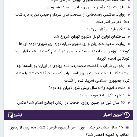
اظهارات تهدیدآمیز حسن روحانی علیه دانشجویان
روایت هاشمی رفسنجانی از صحبت های سردار وحیدی درباره بازداشت
۱۵۰۰ نفر در اعتراضات
کنکور فردا برگزار می‌شود
ساختمان اولین تونل متروی تهران شروع شد
روایت سعید حجاریان و ری شهری درباره نوژه؛ ری شهری: توده ای ها
کودتای نوژه را لو دادند/ سعید حجاریان در گوشم گفت «امشب قرار است
کودتایی انجام گیرد!»
ازخوانی بازتاب درگذشت محمدرضا شاه پهلوی در ایران؛ روزنامه‌ها چه
نوشتند؟/ اطلاعات؛ نخستین روزنامه ایرانی که خبر درگذشت شاه را منتشر
کرد/ جمهوری اسلامی: آمریکا شاه را کُشت
علت طلاق‌های۵۳ سال پیش شهر تهران چه بود؟
ادغام بانکها به تصویب رسید
۴۶ سال قبل در چنین روزی، حجاب در ارتش اجباری اعلام شد+عکس
آخرین اخبار
آرشیو
۴۷ سال پیش در چنین روزی؛ چرا فریدون فرخزاد شش ماه پس از پیروزی
انقلاب به کمیته احضار شد؟