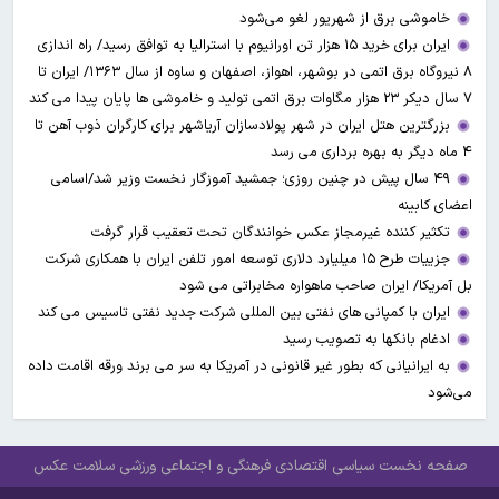
خاموشی برق از شهریور لغو می‌شود
ایران برای خرید ۱۵ هزار تن اورانیوم با استرالیا به توافق رسید/ راه اندازی
۸ نیروگاه برق اتمی در بوشهر، اهواز، اصفهان و ساوه از سال ۱۳۶۳/ ایران تا
۷ سال دیکر ۲۳ هزار مگاوات برق اتمی تولید و خاموشی ها پایان پیدا می کند
بزرگترین هتل ایران در شهر پولادسازان آریاشهر برای کارگران ذوب آهن تا
۴ ماه دیگر به بهره برداری می رسد
۴۹ سال پیش در چنین روزی؛ جمشید آموزگار نخست وزیر شد/اسامی
اعضای کابینه
تکثیر کننده غیرمجاز عکس خوانندگان تحت تعقیب قرار گرفت
جزییات طرح ۱۵ میلیارد دلاری توسعه امور تلفن ایران با همکاری شرکت
بل آمریکا/ ایران صاحب ماهواره مخابراتی می شود
ایران با کمپانی های نفتی بین المللی شرکت جدید نفتی تاسیس می کند
ادغام بانکها به تصویب رسید
به ایرانیانی که بطور غیر قانونی در آمریکا به سر می برند ورقه اقامت داده
می‌شود
صفحه نخست
سیاسی
اقتصادی
فرهنگی و اجتماعی
ورزشی
سلامت
عکس