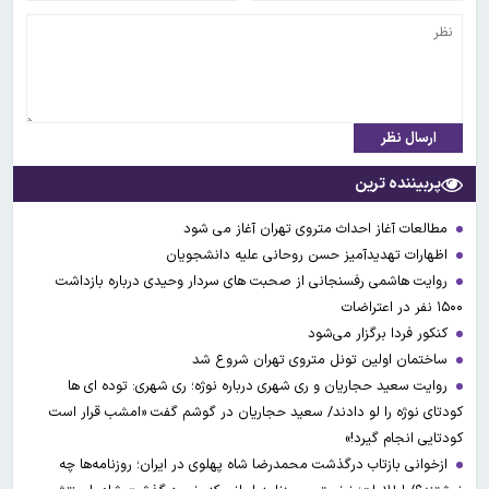
ارسال نظر
پربیننده ترین
مطالعات آغاز احداث متروی تهران آغاز می شود
اظهارات تهدیدآمیز حسن روحانی علیه دانشجویان
روایت هاشمی رفسنجانی از صحبت های سردار وحیدی درباره بازداشت
۱۵۰۰ نفر در اعتراضات
کنکور فردا برگزار می‌شود
ساختمان اولین تونل متروی تهران شروع شد
روایت سعید حجاریان و ری شهری درباره نوژه؛ ری شهری: توده ای ها
کودتای نوژه را لو دادند/ سعید حجاریان در گوشم گفت «امشب قرار است
کودتایی انجام گیرد!»
ازخوانی بازتاب درگذشت محمدرضا شاه پهلوی در ایران؛ روزنامه‌ها چه