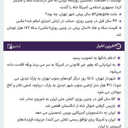
نوشتند؟/ اطلاعات؛ نخستین روزنامه ایرانی که خبر درگذشت شاه را منتشر
کرد/ جمهوری اسلامی: آمریکا شاه را کُشت
علت طلاق‌های۵۳ سال پیش شهر تهران چه بود؟
۴۶ سال قبل در چنین روزی، حجاب در ارتش اجباری اعلام شد+عکس
قیمت سکه و طلا ۲۰سال پیش در چنین روزی+عکس/ سکه ۱۷۲ هزار تومان
شد
آخرین اخبار
آرشیو
ادغام بانکها به تصویب رسید
به ایرانیانی که بطور غیر قانونی در آمریکا به سر می برند ورقه اقامت داده
می‌شود
شهردار تهران: تا ۱۵ روز دیگر گودهای جنوب تهران به پارک تبدیل می
شود/ ۴۱۱ هزار متر اراضی جنوب شهر تبدیل به پارک، دریاچه، آمفی تئاتر و کاخ
جوانان می شود
۵۶ سال قبل در چنین روزی؛ کفش ملی ایران به شوروی صادر شد
بازپس گرفتن اموال شاه از انگلستان قطعی شد
ایران به دانشجویان آمریکایی بورس تحصیلی می دهد
ایران و آمریکا برای توافق رسمی تلاش می کنند/ جزییات قراردادهای
کسینجر با ایران