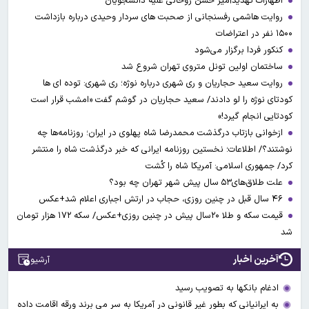
اظهارات تهدیدآمیز حسن روحانی علیه دانشجویان
روایت هاشمی رفسنجانی از صحبت های سردار وحیدی درباره بازداشت
۱۵۰۰ نفر در اعتراضات
کنکور فردا برگزار می‌شود
ساختمان اولین تونل متروی تهران شروع شد
روایت سعید حجاریان و ری شهری درباره نوژه؛ ری شهری: توده ای ها
کودتای نوژه را لو دادند/ سعید حجاریان در گوشم گفت «امشب قرار است
کودتایی انجام گیرد!»
ازخوانی بازتاب درگذشت محمدرضا شاه پهلوی در ایران؛ روزنامه‌ها چه
نوشتند؟/ اطلاعات؛ نخستین روزنامه ایرانی که خبر درگذشت شاه را منتشر
کرد/ جمهوری اسلامی: آمریکا شاه را کُشت
علت طلاق‌های۵۳ سال پیش شهر تهران چه بود؟
۴۶ سال قبل در چنین روزی، حجاب در ارتش اجباری اعلام شد+عکس
قیمت سکه و طلا ۲۰سال پیش در چنین روزی+عکس/ سکه ۱۷۲ هزار تومان
شد
آخرین اخبار
آرشیو
ادغام بانکها به تصویب رسید
به ایرانیانی که بطور غیر قانونی در آمریکا به سر می برند ورقه اقامت داده