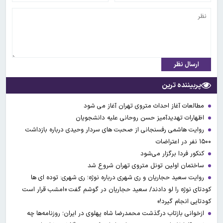
ارسال نظر
پربیننده ترین
مطالعات آغاز احداث متروی تهران آغاز می شود
اظهارات تهدیدآمیز حسن روحانی علیه دانشجویان
روایت هاشمی رفسنجانی از صحبت های سردار وحیدی درباره بازداشت
۱۵۰۰ نفر در اعتراضات
کنکور فردا برگزار می‌شود
ساختمان اولین تونل متروی تهران شروع شد
روایت سعید حجاریان و ری شهری درباره نوژه؛ ری شهری: توده ای ها
کودتای نوژه را لو دادند/ سعید حجاریان در گوشم گفت «امشب قرار است
کودتایی انجام گیرد!»
ازخوانی بازتاب درگذشت محمدرضا شاه پهلوی در ایران؛ روزنامه‌ها چه