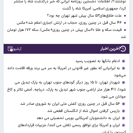
نوشتند؟/ اطلاعات؛ نخستین روزنامه ایرانی که خبر درگذشت شاه را منتشر
کرد/ جمهوری اسلامی: آمریکا شاه را کُشت
علت طلاق‌های۵۳ سال پیش شهر تهران چه بود؟
۴۶ سال قبل در چنین روزی، حجاب در ارتش اجباری اعلام شد+عکس
قیمت سکه و طلا ۲۰سال پیش در چنین روزی+عکس/ سکه ۱۷۲ هزار تومان
شد
آخرین اخبار
آرشیو
ادغام بانکها به تصویب رسید
به ایرانیانی که بطور غیر قانونی در آمریکا به سر می برند ورقه اقامت داده
می‌شود
شهردار تهران: تا ۱۵ روز دیگر گودهای جنوب تهران به پارک تبدیل می
شود/ ۴۱۱ هزار متر اراضی جنوب شهر تبدیل به پارک، دریاچه، آمفی تئاتر و کاخ
جوانان می شود
۵۶ سال قبل در چنین روزی؛ کفش ملی ایران به شوروی صادر شد
بازپس گرفتن اموال شاه از انگلستان قطعی شد
ایران به دانشجویان آمریکایی بورس تحصیلی می دهد
ایران و آمریکا برای توافق رسمی تلاش می کنند/ جزییات قراردادهای
کسینجر با ایران