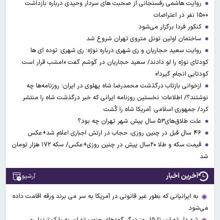
روایت هاشمی رفسنجانی از صحبت های سردار وحیدی درباره بازداشت
۱۵۰۰ نفر در اعتراضات
کنکور فردا برگزار می‌شود
ساختمان اولین تونل متروی تهران شروع شد
روایت سعید حجاریان و ری شهری درباره نوژه؛ ری شهری: توده ای ها
کودتای نوژه را لو دادند/ سعید حجاریان در گوشم گفت «امشب قرار است
کودتایی انجام گیرد!»
ازخوانی بازتاب درگذشت محمدرضا شاه پهلوی در ایران؛ روزنامه‌ها چه
نوشتند؟/ اطلاعات؛ نخستین روزنامه ایرانی که خبر درگذشت شاه را منتشر
کرد/ جمهوری اسلامی: آمریکا شاه را کُشت
علت طلاق‌های۵۳ سال پیش شهر تهران چه بود؟
۴۶ سال قبل در چنین روزی، حجاب در ارتش اجباری اعلام شد+عکس
قیمت سکه و طلا ۲۰سال پیش در چنین روزی+عکس/ سکه ۱۷۲ هزار تومان
شد
آخرین اخبار
آرشیو
به ایرانیانی که بطور غیر قانونی در آمریکا به سر می برند ورقه اقامت داده
می‌شود
شهردار تهران: تا ۱۵ روز دیگر گودهای جنوب تهران به پارک تبدیل می