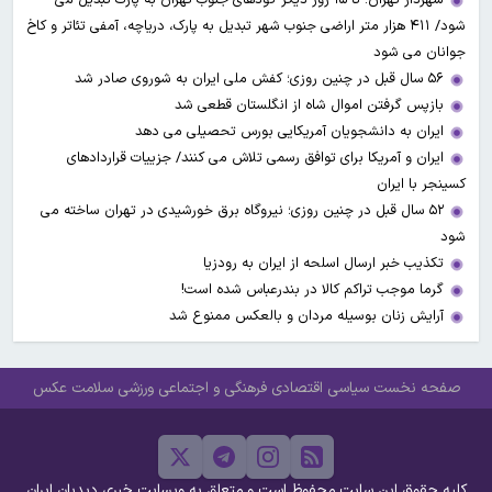
شود/ ۴۱۱ هزار متر اراضی جنوب شهر تبدیل به پارک، دریاچه، آمفی تئاتر و کاخ
جوانان می شود
۵۶ سال قبل در چنین روزی؛ کفش ملی ایران به شوروی صادر شد
بازپس گرفتن اموال شاه از انگلستان قطعی شد
ایران به دانشجویان آمریکایی بورس تحصیلی می دهد
ایران و آمریکا برای توافق رسمی تلاش می کنند/ جزییات قراردادهای
کسینجر با ایران
۵۲ سال قبل در چنین روزی؛ نیروگاه برق خورشیدی در تهران ساخته می
شود
تکذیب خبر ارسال اسلحه از ایران به رودزیا
گرما موجب تراکم کالا در بندرعباس شده است!
آرایش زنان بوسیله مردان و بالعکس ممنوع شد
صفحه نخست
سیاسی
اقتصادی
فرهنگی و اجتماعی
ورزشی
سلامت
عکس
کلیه حقوق این سایت محفوظ است و متعلق به وبسایت خبری دیدبان ایران