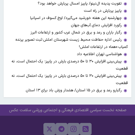
تقویت پدیده ال‌نینو/ پاییز امسال پربارش خواهد بود؟
پاییز پربارش در راه است
چهارشنبه این هفته خورشید می‌گیرد/ اوج کسوف در اسپانیا
رکورد افزایش دمای آب‌های جهان
رگبار باران و رعد و برق در شمال غرب کشور و ارتفاعات البرز
رئیس اداره حفاظت محیط زیست شهرستان املش؛ثبت تصویر پرنده
کمیاب «هما» در ارتفاعات املش!
هواشناسی تهران اطلاعیه داد
پیش‌بینی افزایش ۳۰ تا ۵۰ درصدی بارش در پاییز؛ یک احتمال است، نه
قطعیت
پیش‌بینی افزایش ۳۰ تا ۵۰ درصدی بارش در پاییز؛ یک احتمال است، نه
قطعیت
رگبارو رعد و برق در ۱۵ استان/ هشدار وزش باد برای ۱۳ استان‌
صفحه نخست
سیاسی
اقتصادی
فرهنگی و اجتماعی
ورزشی
سلامت
عکس