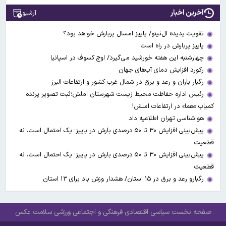
آخرین اخبار
آرشیو
تقویت پدیده ال‌نینو/ پاییز امسال پربارش خواهد بود؟
پاییز پربارش در راه است
چهارشنبه این هفته خورشید می‌گیرد/ اوج کسوف در اسپانیا
رکورد افزایش دمای آب‌های جهان
رگبار باران و رعد و برق در شمال غرب کشور و ارتفاعات البرز
رئیس اداره حفاظت محیط زیست شهرستان املش؛ثبت تصویر پرنده
کمیاب «هما» در ارتفاعات املش!
هواشناسی تهران اطلاعیه داد
پیش‌بینی افزایش ۳۰ تا ۵۰ درصدی بارش در پاییز؛ یک احتمال است، نه
قطعیت
پیش‌بینی افزایش ۳۰ تا ۵۰ درصدی بارش در پاییز؛ یک احتمال است، نه
قطعیت
رگبارو رعد و برق در ۱۵ استان/ هشدار وزش باد برای ۱۳ استان‌
صفحه نخست
سیاسی
اقتصادی
فرهنگی و اجتماعی
ورزشی
سلامت
عکس