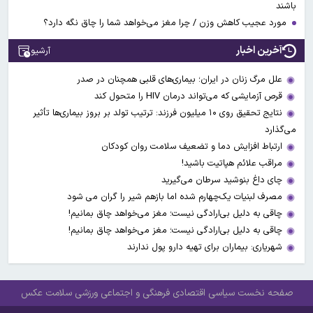
باشند
مورد عجیب کاهش وزن / چرا مغز می‌خواهد شما را چاق نگه دارد؟
آخرین اخبار
آرشیو
علل مرگ زنان در ایران؛ بیماری‌های قلبی همچنان در صدر
قرص آزمایشی که می‌تواند درمان HIV را متحول کند
نتایج تحقیق روی ۱۰ میلیون فرزند: ترتیب تولد بر بروز بیماری‌ها تأثیر
می‌گذارد
ارتباط افزایش دما و تضعیف سلامت روان کودکان
مراقب علائم هپاتیت باشید!
چای داغ بنوشید سرطان می‌گیرید
مصرف لبنیات یک‌چهارم شده اما بازهم شیر را گران می‌ شود
چاقی به دلیل بی‌ارادگی نیست؛ مغز می‌خواهد چاق بمانیم!
چاقی به دلیل بی‌ارادگی نیست؛ مغز می‌خواهد چاق بمانیم!
شهریاری: بیماران برای تهیه دارو پول ندارند
صفحه نخست
سیاسی
اقتصادی
فرهنگی و اجتماعی
ورزشی
سلامت
عکس