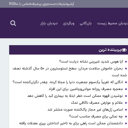
آرشیو
تبلیغات
جستجوی پیشرفته
تماس با ما
RSS
یدبان محیط زیست
بازرگانی
وبگردی
دیدبان بازار
پربیننده ترین
آیا هوس شدید شیرینی نشانه دیابت است؟
بحران خاموش سلامت مردان؛ سطح تستوسترون در ۵۰ سال گذشته نصف
شده است
انگلی که تقریباً یک‌سوم جمعیت دنیا را مبتلا کرده، چقدر نگران‌کننده است؟
معجزه مصرف روزانه مولتی‌ویتامین برای این افراد
نوشیدن قهوه ممکن است خطر ابتلا به بیماری کبد را کاهش دهد
علائم و عوارض مصرف ناکافی نمک
اسامی ژل‌های غیر مجاز پاک‌کننده صورت منتشر شد
چه نمکی برای مصرف مناسب است؟
دانشمندان ممکن است راهی برای به تاخیر انداختن پیری عضلات یافته