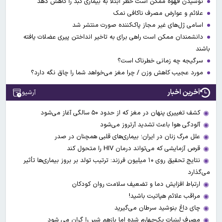
نوشیدن قهوه ممکن است خطر ابتلا به بیماری کبد را کاهش دهد
علائم و عوارض مصرف ناکافی نمک
اسامی ژل‌های غیر مجاز پاک‌کننده صورت منتشر شد
دانشمندان ممکن است راهی برای به تاخیر انداختن پیری عضلات یافته
باشند
سرگیجه چه زمانی خطرناک است؟
مورد عجیب کاهش وزن / چرا مغز می‌خواهد شما را چاق نگه دارد؟
آخرین اخبار
آرشیو
کشف تغییری پنهان در مغز که از حدود ۵۰ سالگی آغاز می‌شود
آلودگی هوا باعث تشدید آرتروز می‌شود
علل مرگ زنان در ایران؛ بیماری‌های قلبی همچنان در صدر
قرص آزمایشی که می‌تواند درمان HIV را متحول کند
نتایج تحقیق روی ۱۰ میلیون فرزند: ترتیب تولد بر بروز بیماری‌ها تأثیر
می‌گذارد
ارتباط افزایش دما و تضعیف سلامت روان کودکان
مراقب علائم هپاتیت باشید!
چای داغ بنوشید سرطان می‌گیرید
مصرف لبنیات یک‌چهارم شده اما بازهم شیر را گران می‌ شود