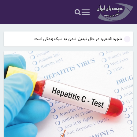
آنها را تهدید می کند
اردوغان در جده و شهباز شریف در مکه/ «توافقنامه دفاعی مکه» رسما
امضا شد
محسن رضایی درباره تنگه هرمز؛ ما هرگز اجازه باز شدن یک کریدور دوم
در تنگه هرمز را نخواهیم داد
«تجرد قطعی» در حال تبدیل شدن به سبک زندگی است
رضایی: توافق روی کاغذ برای سعودی‌ها امنیت نمی‌آورد
امام جمعه قم: همسایگان تا وقتی با دشمنان هستند غرش موشک های ما
آنها را تهدید می کند