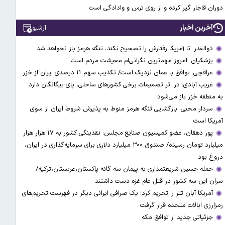
دوران قاجار گیر کرده و از روی ترس و وادادگی است
آخرین اخبار
آرشیو
ذوالقدر: تا آمریکا رفتارش را تصحیح نکند، تنگه هرمز باز نخواهد شد
پزشکیان: امروز مهم‌ترین نگرانی‌ام معیشت مردم است
عراقچی: توافق با عمان نزدیک است/ تکذیب سهم ۱۱ درصدی ایران از خزر
غریب آبادی: در اثر تصمیمات برخی کشورهای ساحلی، پای بیگانگان دارد
به منطقه خزر باز می‌شود
سردار محبی: بازگشایی تنگه هرمز منوط به پذیرش شروط ایران از سوی
آمریکا است
پور دهقان، عضو کمیسیون صنایع مجلس: نقدینگی کشور به ۱۷ هزار هزار
میلیارد تومان رسیده/ صندوق ۳۰۰ میلیارد دلاری برای سرمایه‌گذاری در ایران،
دروغ بود
حمله حسین شریعتمداری به پیمان سه گانه پاکستان،عربستان،ترکیه/
سران این سه کشور در قتل عام غزه دست داشتند
آمریکا آبان تتر را تحریم کرد؛ یک صرافی ایرانی دیگر در فهرست تحریم‌های
رمزارزی ایالات متحده قرار گرفت
جزئیاتی جدید از توافق مکه