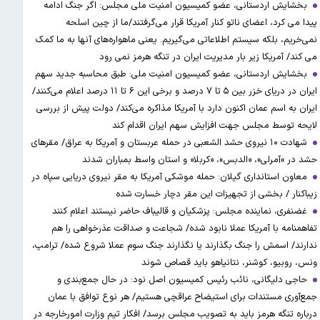
بخشایش اردستانی، عضو کمیسیون امنیت ملی مجلس: اگر جنگ ادامه
پیدا می کرد، اعضای ناتو کنار آمریکا قرار می‌گرفتند/ما از چین اسلحه
نمی‌خریم، بلکه سیستم اطلاعاتی می‌گیریم. یعنی ماهواره‌های آنها به ما کمک
می کند/ آمریکا زیر بار مدیریت ایران در تنگه هرمز نمی رود
بخشایش اردستانی، عضو کمیسیون امنیت ملی: طبق محاسبه جدید سهم
ایران در دریای خزر بین ۵ تا ۷ درصد و برخی این ۶ تا ۱۱ درصد اعلام می‌کنند/
ایران به اسم عمان اکنون دارد با آمریکا مذاکره می‌کند/ دولت پیش از بررسی
لایحه توسط مجلس جهت افزایش سهم ایران اقدام کند
شهادت ۱۰ نیروی حشد الشعبی در حمله عربستان و آمریکا به عراق/ مقرهای
حشد در »آمرلی»، «الدبس»، «کربلا« و استان واسط بمباران شدند
معاون استانداری گیلان: حمله موشکی آمریکا به مقر نیروی دریایی سپاه در
زیباکنار / بخشی از تجهیزات این مقر دچار خسارت شده
غضنفری، نماینده مجلس: پزشکیان و قالیباف حاضر نیستند اعلام کنند
تفاهمنامه با آمریکا عملا نابود شده/ شجاعت و صداقت عذرخواهی را هم
ندارند/ اسمش را جنگ بگذارند یا نگذارند جنگ سوم عملا شروع شده/ ترامپ،
ونس، روبیو، کوشنر، نتانیاهو باید قصاص شوند
حاجی دلیگانی، نائب رئیس کمیسیون اصل نود: در حال جمع‌بندی و
جمع‌آوری مستندات برای استیضاح عراقچی هستیم/ هر نوع توافق با عمان
درباره تنگه هرمز باید به تصویب مجلس برسد/ افکار تیم وزارت امورخارجه در