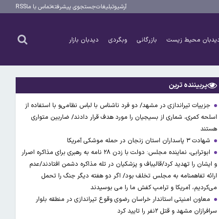
آرشیو
تبلیغات
جستجوی پیشرفته
تماس با ما
RSS
یدبان محیط زیست
بازرگانی
وبگردی
دیدبان بازار
پربیننده ترین
جزییات تیراندازی در مشهد/ دو فرد ناشناس با لباس نظامی‌و با استفاده از
اسلحه کمری، شماری از بسیجیان را مورد هدف قرار دادند/ ضاربین متواری
هستند
شهادت ۳ ‌پاسداران استان زنجان در حمله موشکی آمریکا
ابوترابی، نماینده مجلس: دولت با زدن ۲۸ نامه به رهبری برای مذاکره اصرار
و ایشان را تهدید کرد/قالیباف و پزشکیان در تله مذاکره دشمن افتادند/عدم
ارائه تفاهمنامه به مجلس تخلف بود/ اگر دو هفته دیگر جنگ را تحمل
می‌کردیم، آمریکا و ترامپ کفش ما را می بوسیدند
معاون امنیتی استاندار خراسان رضوی وقوع تیراندازی در منطقه بلوار
سرافرازان مشهد و قتل ۲نفر را تایید کرد