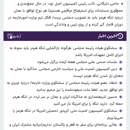
حاجی دلیگانی، نائب رئیس کمیسیون اصل نود: در حال جمع‌بندی و
جمع‌آوری مستندات برای استیضاح عراقچی هستیم/ هر نوع توافق با عمان
درباره تنگه هرمز باید به تصویب مجلس برسد/ افکار تیم وزارت امورخارجه در
دوران قاجار گیر کرده و از روی ترس و وادادگی است
آخرین اخبار
آرشیو
سخنگوی هیات رئیسه مجلس: هرگونه بازگشایی تنگه هرمز باید منوط به
اجرای کامل تعهدات آمریکا باشد
جلسات صحن علنی مجلس هفته آینده برگزار می‌شود
دبیر کمیسیون امنیت ملی و سیاست خارجی مجلس: مذاکره با عمان به
معنای باز شدن تنگه هرمز نیست
انتقاد عضو هیئت رئیسه مجلس از سخنگوی وزارت خارجه/ درباره چیزی به
نام توافق جدید، لطفا ملت مبعوث‌شده را نیز محرم بدانید
حسین شریعتمداری به مذاکرات ایران و عمان بر سر تردد در تنگه هرمز
حمله کرد: دارید تنگه را برای امریکا باز می کنید
سخنگوی کمیسیون امنیت ملی: کریدور تحمیلی آمریکا در تنگه هرمز را
نمی‌پذیریم
بقائی: برنامه‌ای برای سفر به قطر و پاکستان نداریم/بیانیه مشترک ایران و