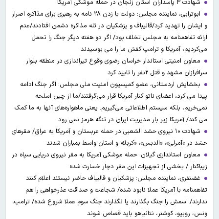
شهادت ۳ ‌پاسداران استان زنجان در حمله موشکی آمریکا
ابوترابی، نماینده مجلس: دولت با زدن ۲۸ نامه به رهبری برای مذاکره اصرار
و ایشان را تهدید کرد/قالیباف و پزشکیان در تله مذاکره دشمن افتادند/عدم
ارائه تفاهمنامه به مجلس تخلف بود/ اگر دو هفته دیگر جنگ را تحمل
می‌کردیم، آمریکا و ترامپ کفش ما را می بوسیدند
معاون امنیتی استاندار خراسان رضوی وقوع تیراندازی در منطقه بلوار
سرافرازان مشهد و قتل ۲نفر را تایید کرد
بخشایش اردستانی، عضو کمیسیون امنیت ملی مجلس: اگر جنگ ادامه
پیدا می کرد، اعضای ناتو کنار آمریکا قرار می‌گرفتند/ما از چین اسلحه
نمی‌خریم، بلکه سیستم اطلاعاتی می‌گیریم. یعنی ماهواره‌های آنها به ما کمک
می کند/ آمریکا زیر بار مدیریت ایران در تنگه هرمز نمی رود
شهادت ۱۰ نیروی حشد الشعبی در حمله عربستان و آمریکا به عراق/ مقرهای
حشد در »آمرلی»، «الدبس»، «کربلا« و استان واسط بمباران شدند
معاون استانداری گیلان: حمله موشکی آمریکا به مقر نیروی دریایی سپاه در
زیباکنار / بخشی از تجهیزات این مقر دچار خسارت شده
غضنفری، نماینده مجلس: پزشکیان و قالیباف حاضر نیستند اعلام کنند
تفاهمنامه با آمریکا عملا نابود شده/ شجاعت و صداقت عذرخواهی را هم
ندارند/ اسمش را جنگ بگذارند یا نگذارند جنگ سوم عملا شروع شده/ ترامپ،
ونس، روبیو، کوشنر، نتانیاهو باید قصاص شوند